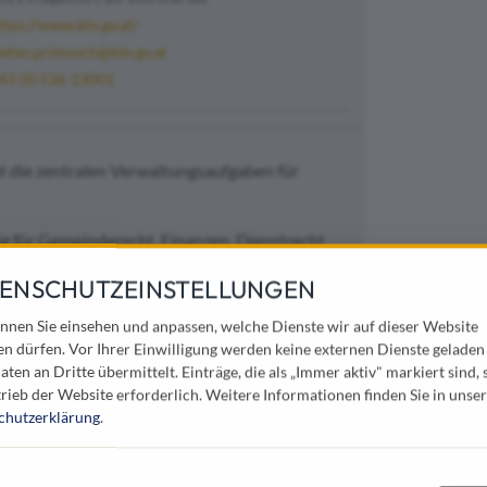
ttps://www.ktn.gv.at/
tefan.primosch@ktn.gv.at
43 50 536-13001
 die zentralen Verwaltungsaufgaben für
g für Gemeinderecht, Finanzen, Dienstrecht
emeinschaften und Schulgemeindeverbände
ENSCHUTZEINSTELLUNGEN
ung in Raumordnung, Gemeindeplanung,
nnen Sie einsehen und anpassen, welche Dienste wir auf dieser Website
cksteilungsgesetz
en dürfen. Vor Ihrer Einwilligung werden keine externen Dienste geladen
aten an Dritte übermittelt. Einträge, die als „Immer aktiv" markiert sind, 
 Gemeindestraßen sowie Wegen im Bergland,
rieb der Website erforderlich.
Weitere Informationen finden Sie in unser
ege
chutzerklärung
.
dig für Feuerwehrwesen, Zivilschutz,
zung bei Landesverteidigung