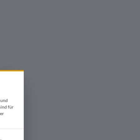
 und
sind für
er