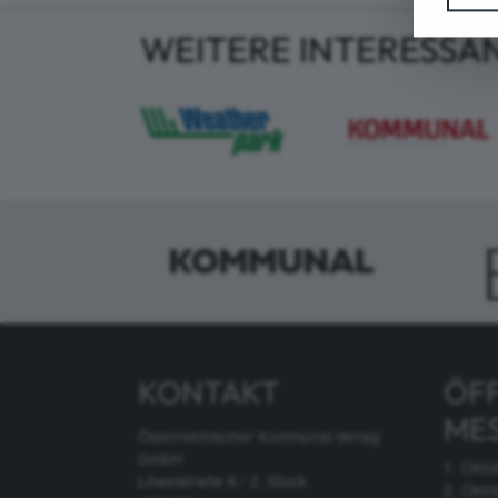
WEITERE INTERESSA
KONTAKT
ÖF
ME
Österreichischer Kommunal-Verlag
GmbH
1. Okto
Löwelstraße 6 / 2. Stock
2. Okto