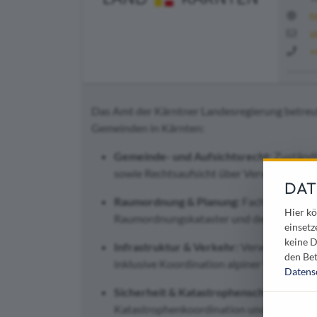
h
s
+
Das Amt der Kärntner Landesregierung betreut
Gemeinden in Kärnten:
Gemeinde- und Aufsichtsrecht:
Zuständi
sowie Rechtsaufsicht über Verwaltungsg
DAT
Raumordnung & Planung:
Fachliche Leit
Hier kö
Raumordnungskataster und dem Grundstü
einsetz
keine D
Infrastruktur & Verkehr:
Verwaltung von
den Bet
inklusive Koordination alpiner Wanderw
Datens
Sicherheit & Katastrophenschutz:
Zustän
Katastrophenkoordination und Unterstüt