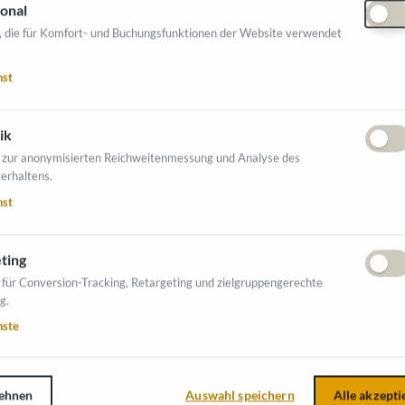
onal
kte:
Verwaltung des Kärntner Regionalfonds
, die für Komfort- und Buchungsfunktionen der Website verwendet
astrukturprojekten, Schulbau,
Zudem Erweiterung regionaler Fördermittel
nst
ergärten, Plätze oder Feuerwehren
n Personal-, Besoldungs- und
ik
nfrastruktur und Beratung für Gemeinden &
 zur anonymisierten Reichweitenmessung und Analyse des
erhaltens.
nst
erstützung bei Gebührenbremse,
reiräumen (z. B. für Wasserversorgung,
ting
 für Conversion-Tracking, Retargeting und zielgruppengerechte
g.
lgenden Branchen tätig:
nste
ehnen
Auswahl speichern
Alle akzepti