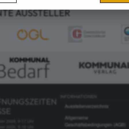
NTE AUSSTELLER
INFORMATIONEN
FNUNGSZEITEN
Ausstellerverzeichnis
SSE
Allgemeine
ber 2026, 9-17 Uhr
Geschäftsbedingungen (AGB)
ber 2026, 9-16 Uhr