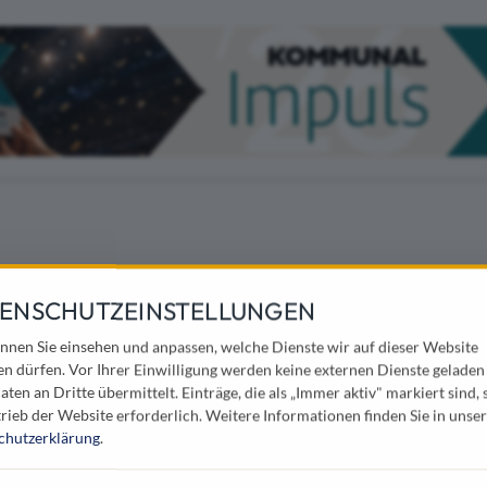
ENSCHUTZEINSTELLUNGEN
nnen Sie einsehen und anpassen, welche Dienste wir auf dieser Website
en dürfen. Vor Ihrer Einwilligung werden keine externen Dienste geladen
aten an Dritte übermittelt. Einträge, die als „Immer aktiv" markiert sind, 
rieb der Website erforderlich.
Weitere Informationen finden Sie in unser
chutzerklärung
.
WC