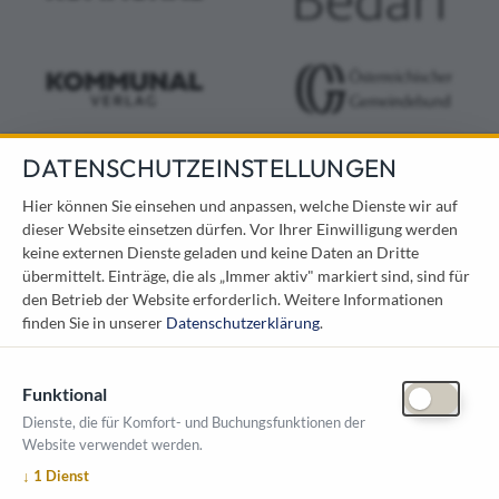
DATENSCHUTZEINSTELLUNGEN
KONTAKT
Hier können Sie einsehen und anpassen, welche Dienste wir auf
dieser Website einsetzen dürfen. Vor Ihrer Einwilligung werden
Österreichischer Kommunal-Verlag GmbH
keine externen Dienste geladen und keine Daten an Dritte
Löwelstraße 6 / 2. Stock
übermittelt. Einträge, die als „Immer aktiv" markiert sind, sind für
1010 Wien
den Betrieb der Website erforderlich.
Weitere Informationen
messe@kommunal.at
finden Sie in unserer
Datenschutzerklärung
.
Funktional
Dienste, die für Komfort- und Buchungsfunktionen der
Website verwendet werden.
ÖFFNUNGSZEITEN MESSE
↓
1
Dienst