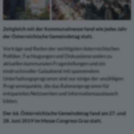
Zeitgleich mit der Kommunalmesse fand wie jedes Jahr
der Österreichische Gemeindetag statt.
Vorträge und Reden der wichtigsten österreichischen
Politiker, Fachtagungen und Diskussionsrunden zu
aktuellen kommunalen Fragestellungen und ein
eindrucksvoller Galaabend mit spannendem
Unterhaltungsprogramm sind nur einige der unzähligen
Programmpunkte, die das Rahmenprogramm für
entspanntes Netzwerken und Informationsaustausch
bilden.
Der 66. Österreichische Gemeindetag fand am 27. und
28. Juni 2019 im Messe
Congress
Graz statt.