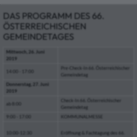
DAS PROGRAMM DES 66.
ÖSTERREICHISCHEN
GEMEINDETAGES
Mittwoch, 26. Juni
2019
Pre-Check-In 66. Österreichischer
14:00 - 17:00
Gemeindetag
Donnerstag, 27. Juni
2019
Check-In 66. Österreichischer
ab 8:00
Gemeindetag
9:00 - 17:00
KOMMUNALMESSE
10:00-12:30
Eröffnung & Fachtagung des 66.