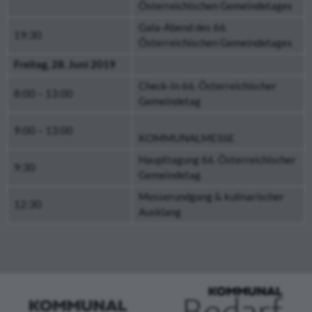
Österreichischen Gemeindetages
Gala-Abend des 66.
19:30
Österreichischen Gemeindetages
Freitag, 28. Juni 2019
Check-In 66. Österreichischer
8:00 – 13:00
Gemeindetag
9:00 – 13:00
KOMMUNALMESSE
Haupttagung 66. Österreichischer
9:30
Gemeindetag
Messerundgang & kulinarischer
12:30
Ausklang