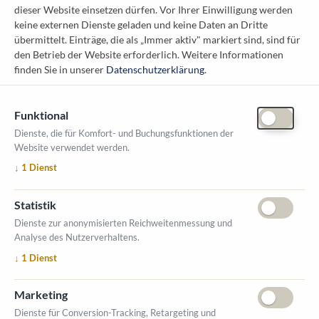
dieser Website einsetzen dürfen. Vor Ihrer Einwilligung werden
Österreichischer Kommunal-Verlag GmbH
keine externen Dienste geladen und keine Daten an Dritte
Löwelstraße 6 / 2. Stock
übermittelt. Einträge, die als „Immer aktiv" markiert sind, sind für
1010 Wien
den Betrieb der Website erforderlich.
Weitere Informationen
messe@kommunal.at
finden Sie in unserer
Datenschutzerklärung
.
Funktional
Dienste, die für Komfort- und Buchungsfunktionen der
Website verwendet werden.
ÖFFNUNGSZEITEN MESSE
↓
1
Dienst
1. Oktober 2026, 9-17 Uhr
2. Oktober 2026, 9-16 Uhr
Statistik
VERANSTALTUNGSORT
Dienste zur anonymisierten Reichweitenmessung und
Salzburger Messe
Analyse des Nutzerverhaltens.
Messezentrum 1
↓
1
Dienst
5020 Salzburg
INFORMATIONEN
Marketing
Ausstellerverzeichnis
Dienste für Conversion-Tracking, Retargeting und