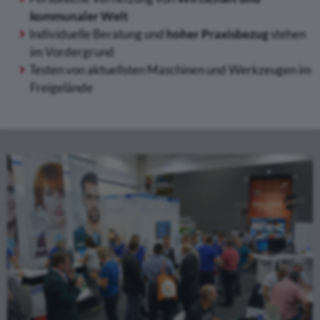
kommunaler Welt
Individuelle Beratung und
hoher Praxisbezug
stehen
im Vordergrund
Testen von aktuellsten Maschinen und Werkzeugen im
Freigelände