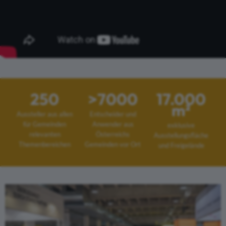
250
>7000
17.000
m²
Aussteller aus allen
Entscheider und
für Gemeinden
Anwender aus
exklusive
relevanten
Österreichs
Ausstellungsfläche
Themenbereichen
Gemeinden vor Ort
und Freigelände