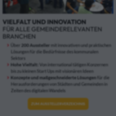
VIELFALT UND INNOVATION
FÜR ALLE GEMEINDERELEVANTEN
BRANCHEN
Über
200 Aussteller
mit innovativen und praktischen
Lösungen für die Bedürfnisse des kommunalen
Sektors
Hohe Vielfalt:
Von international tätigen Konzernen
bis zu kleinen Start Ups mit visionären Ideen
Konzepte und maßgeschneiderte Lösungen
für die
Herausforderungen von Städten und Gemeinden in
Zeiten des digitalen Wandels
ZUM AUSSTELLERVERZEICHNIS