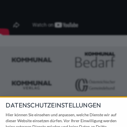
DATENSCHUTZEINSTELLUNGEN
KONTAKT
Hier können Sie einsehen und anpassen, welche Dienste wir auf
dieser Website einsetzen dürfen. Vor Ihrer Einwilligung werden
Österreichischer Kommunal-Verlag GmbH
keine externen Dienste geladen und keine Daten an Dritte