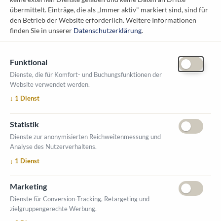
Löwelstraße 6 / 2. Stock
übermittelt. Einträge, die als „Immer aktiv" markiert sind, sind für
1010 Wien
den Betrieb der Website erforderlich.
Weitere Informationen
messe@kommunal.at
finden Sie in unserer
Datenschutzerklärung
.
Funktional
Dienste, die für Komfort- und Buchungsfunktionen der
Website verwendet werden.
ÖFFNUNGSZEITEN MESSE
↓
1
Dienst
1. Oktober 2026, 9-17 Uhr
2. Oktober 2026, 9-16 Uhr
Statistik
VERANSTALTUNGSORT
Dienste zur anonymisierten Reichweitenmessung und
Salzburger Messe
Analyse des Nutzerverhaltens.
Messezentrum 1
↓
1
Dienst
5020 Salzburg
INFORMATIONEN
Marketing
Ausstellerverzeichnis
Dienste für Conversion-Tracking, Retargeting und
zielgruppengerechte Werbung.
Allgemeine Geschäftsbedingungen (AGB)