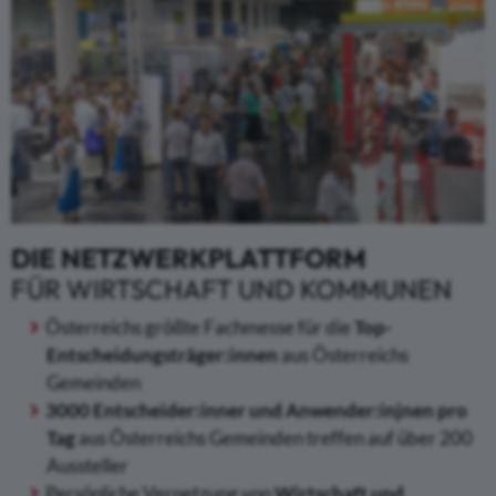
DIE NETZWERKPLATTFORM
FÜR WIRTSCHAFT UND KOMMUNEN
Österreichs größte Fachmesse für die
Top-
Entscheidungsträger:innen
aus Österreichs
Gemeinden
3000 Entscheider:inner und Anwender:injnen pro
Tag
aus Österreichs Gemeinden treffen auf über 200
Aussteller
Persönliche Vernetzung von
Wirtschaft und