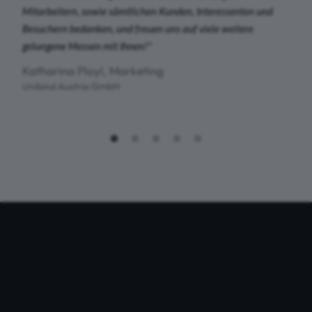
Mitarbeitern, sowie sämtlichen Kunden, Interessenten und
Besuchern bedanken, und freuen uns auf viele weitere
gelungene Messen mit Ihnen!
"
Katharina Ployl, Marketing
Unibind Austria GmbH