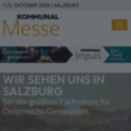
Direkt zum Inhalt
1./2. OKTOBER 2026 | SALZBURG
WIR SEHEN UNS IN
SALZBURG
bei der größten Fachmesse für
Österreichs Gemeinden.