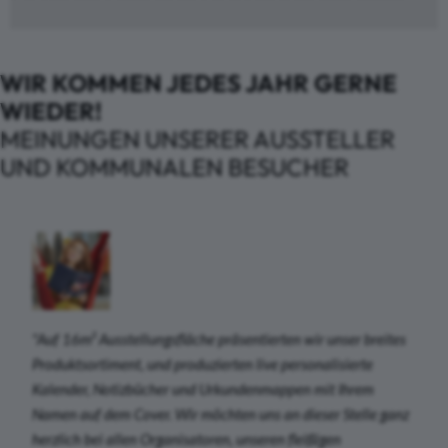
WIR KOMMEN JEDES JAHR GERNE
WIEDER!
MEINUNGEN UNSERER AUSSTELLER
UND KOMMUNALEN BESUCHER
"Auf 16m² Ausstellungsfläche präsentierten wir unser breites
Produktsortiment, und produzierten live personalisierte
Kalender, Notizbücher und Urkundenmappen mit Ihrem
Namen auf dem Cover. Wir möchten uns an dieser Stelle ganz
herzlich bei allen Organisatoren, unseren fleißigen