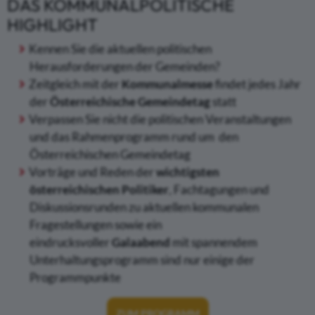
DAS KOMMUNALPOLITISCHE
HIGHLIGHT
Kennen Sie die aktuellen politischen
Herausforderungen der Gemeinden?
Zeitgleich mit der
Kommunalmesse
findet jedes Jahr
der
Österreichische Gemeindetag
statt
Verpassen Sie nicht die politischen Veranstaltungen
und das Rahmenprogramm rund um den
Österreichischen Gemeindetag
Vorträge und Reden der
wichtigsten
österreichischen Politiker
, Fachtagungen und
Diskussionsrunden zu aktuellen kommunalen
Fragestellungen sowie ein
eindrucksvoller
Galaabend
mit spannendem
Unterhaltungsprogramm sind nur einige der
Programmpunkte
ZUM PROGRAMM