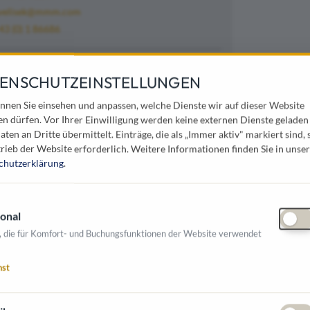
velisek@mmm.com
43 (0) 1 86686
ENSCHUTZEINSTELLUNGEN
 heute zu den innovativsten Unternehmen
ie vielfältige Nutzung der 51 eigenen
nnen Sie einsehen und anpassen, welche Dienste wir auf dieser Website
reichen des Lebens, der Arbeitswelt, der
en dürfen. Vor Ihrer Einwilligung werden keine externen Dienste geladen
aten an Dritte übermittelt. Einträge, die als „Immer aktiv" markiert sind, 
rieb der Website erforderlich.
Weitere Informationen finden Sie in unser
l die Entwicklung des ersten
chutzerklärung
.
r 1939 eine bahnbrechende Innovation.
icherheit die Straßen auf der ganzen Welt
onal
, die für Komfort- und Buchungsfunktionen der Website verwendet
nst
n tätig: