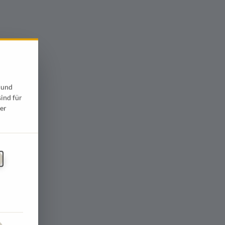
 und
sind für
er