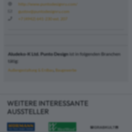
http://www.puntodesignru.com/
gustov@puntodesignru.com
+7 (4942) 641-230 ext. 207
Aludeko-K Ltd. Punto Design
ist in folgenden Branchen
tätig:
Außengestaltung & Erdbau
Baugewerbe
WEITERE INTERESSANTE
AUSSTELLER