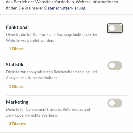
den Betrieb der Website erforderlich.
Weitere Informationen
messe@kommunal.at
finden Sie in unserer
Datenschutzerklärung
.
Funktional
Dienste, die für Komfort- und Buchungsfunktionen der
Website verwendet werden.
ÖFFNUNGSZEITEN MESSE
↓
1
Dienst
1. Oktober 2026, 9-17 Uhr
2. Oktober 2026, 9-16 Uhr
Statistik
VERANSTALTUNGSORT
Dienste zur anonymisierten Reichweitenmessung und
Salzburger Messe
Analyse des Nutzerverhaltens.
Messezentrum 1
↓
1
Dienst
5020 Salzburg
INFORMATIONEN
Marketing
Ausstellerverzeichnis
Dienste für Conversion-Tracking, Retargeting und
zielgruppengerechte Werbung.
Allgemeine Geschäftsbedingungen (AGB)
↓
3
Dienste
Impressum
Datenschutzerklärung
Kontakt