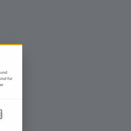
 und
sind für
er