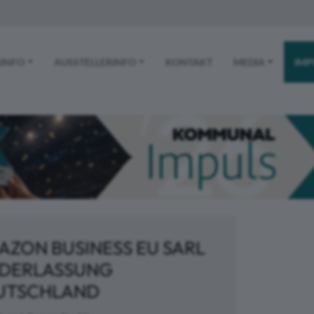
 NAVIGATION
INFO
AUSSTELLERINFO
KONTAKT
MEDIA
IMP
AZON BUSINESS EU SARL
EDERLASSUNG
UTSCHLAND