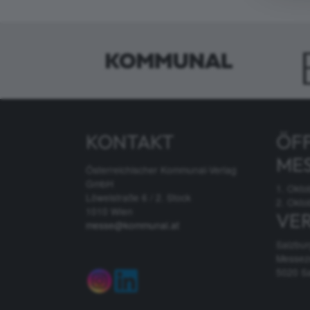
KONTAKT
ÖF
ME
Österreichischer Kommunal-Verlag
GmbH
1. Okto
Löwelstraße 6 / 2. Stock
2. Okto
1010 Wien
VE
messe@kommunal.at
Salzbu
Messez
5020 S