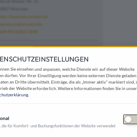
arcel-Breuer-Str. 12
0807 München
ttps://business.amazon.de
mpressum@amazon.de
049 89/35803-5898
ives Marktplatzmodell für den öffentlichen
ENSCHUTZEINSTELLUNGEN
r wenigen Klicks haben Sie Zugriff auf ein
nnen Sie einsehen und anpassen, welche Dienste wir auf dieser Website
her Händler sowie Millionen weiterer
en dürfen. Vor Ihrer Einwilligung werden keine externen Dienste geladen
en.
aten an Dritte übermittelt. Einträge, die als „Immer aktiv" markiert sind, 
rieb der Website erforderlich.
Weitere Informationen finden Sie in unser
chutzerklärung
.
 Beschaffungsprozessen
, zuverlässiger Lieferung
onal
, die für Komfort- und Buchungsfunktionen der Website verwendet
ren Kosteneinsparungen