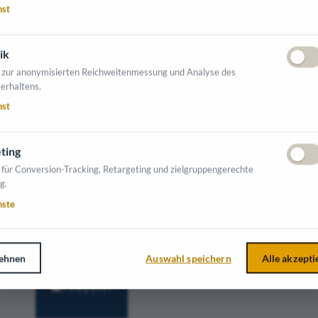
ür moderne, effiziente Beschaffung im
nst
ute Ihre Prozesse und sparen Sie wertvolle
ik
 zur anonymisierten Reichweitenmessung und Analyse des
erhaltens.
utschland
ist in folgenden Branchen tätig:
nst
ting
 für Conversion-Tracking, Retargeting und zielgruppengerechte
g.
NTE AUSSTELLER
nste
ehnen
Auswahl speichern
Alle akzepti