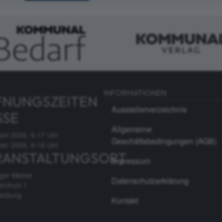
INFORMATIONEN
FNUNGSZEITEN
Ausstellerverzeichnis
SSE
Allgemeine
ber 2026, 9-17 Uhr
Geschäftsbedingungen (AGB)
ber 2026, 9-16 Uhr
RANSTALTUNGSORT
Impressum
rger Messe
Datenschutzerklärung
entrum 1
alzburg
Kontakt