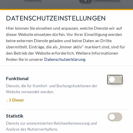
DATENSCHUTZEINSTELLUNGEN
KONTAKT
Hier können Sie einsehen und anpassen, welche Dienste wir auf
dieser Website einsetzen dürfen. Vor Ihrer Einwilligung werden
Österreichischer Kommunal-Verlag GmbH
keine externen Dienste geladen und keine Daten an Dritte
Löwelstraße 6 / 2. Stock
übermittelt. Einträge, die als „Immer aktiv" markiert sind, sind für
1010 Wien
den Betrieb der Website erforderlich.
Weitere Informationen
messe@kommunal.at
finden Sie in unserer
Datenschutzerklärung
.
Funktional
Dienste, die für Komfort- und Buchungsfunktionen der
Website verwendet werden.
ÖFFNUNGSZEITEN MESSE
↓
1
Dienst
1. Oktober 2026, 9-17 Uhr
2. Oktober 2026, 9-16 Uhr
Statistik
VERANSTALTUNGSORT
Dienste zur anonymisierten Reichweitenmessung und
Salzburger Messe
Analyse des Nutzerverhaltens.