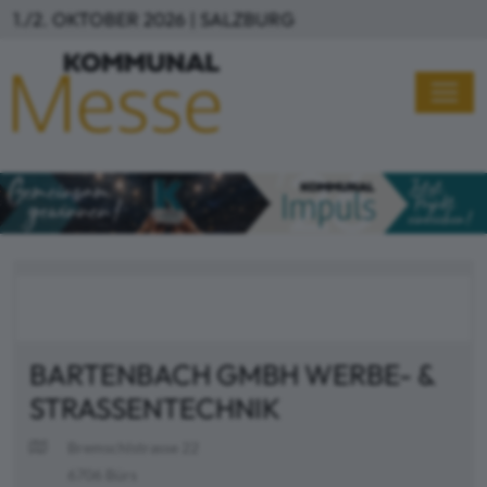
Direkt zum Inhalt
1./2. OKTOBER 2026 | SALZBURG
BARTENBACH GMBH WERBE- &
STRASSENTECHNIK
Bremschlstrasse 22
6706 Bürs