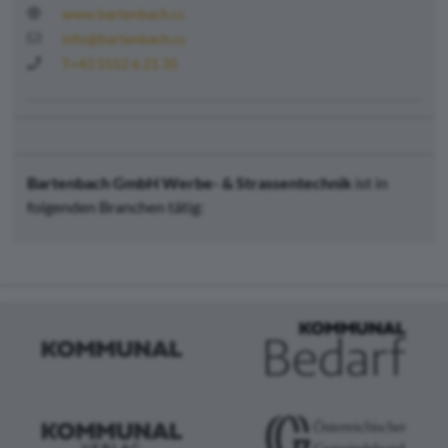
www.bartenbach.cc
info@bartenbach.cc
T+43 5552 6 21 35
Bartenbach GmbH Werbe- & Strassentechnik
ist in
folgenden Branchen tätig: