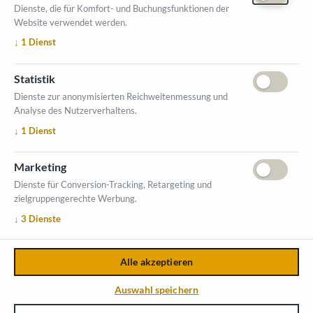
Dienste, die für Komfort- und Buchungsfunktionen der
Website verwendet werden.
ÖFFNUNGSZEITEN MESSE
↓
1
Dienst
1. Oktober 2026, 9-17 Uhr
2. Oktober 2026, 9-16 Uhr
Statistik
VERANSTALTUNGSORT
Dienste zur anonymisierten Reichweitenmessung und
Salzburger Messe
Analyse des Nutzerverhaltens.
Messezentrum 1
↓
1
Dienst
5020 Salzburg
INFORMATIONEN
Marketing
Ausstellerverzeichnis
Dienste für Conversion-Tracking, Retargeting und
zielgruppengerechte Werbung.
Allgemeine Geschäftsbedingungen (AGB)
↓
3
Dienste
Impressum
Datenschutzerklärung
Kontakt
Alle akzeptieren
Copyright © 2026,
Österreichischer Kommunal-Verlag GmbH
.
Auswahl speichern
Login