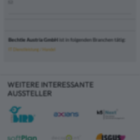
Bechtle Austria GmbH
ist in folgenden Branchen tätig:
IT Dienstleistung / Handel
WEITERE INTERESSANTE
AUSSTELLER