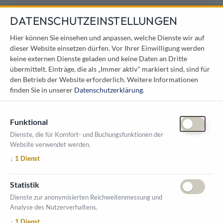
DATENSCHUTZEINSTELLUNGEN
KONTAKT
Hier können Sie einsehen und anpassen, welche Dienste wir auf
dieser Website einsetzen dürfen. Vor Ihrer Einwilligung werden
Österreichischer Kommunal-Verlag GmbH
keine externen Dienste geladen und keine Daten an Dritte
Löwelstraße 6 / 2. Stock
übermittelt. Einträge, die als „Immer aktiv" markiert sind, sind für
1010 Wien
den Betrieb der Website erforderlich.
Weitere Informationen
messe@kommunal.at
finden Sie in unserer
Datenschutzerklärung
.
Funktional
Dienste, die für Komfort- und Buchungsfunktionen der
Website verwendet werden.
ÖFFNUNGSZEITEN MESSE
↓
1
Dienst
1. Oktober 2026, 9-17 Uhr
2. Oktober 2026, 9-16 Uhr
Statistik
VERANSTALTUNGSORT
Dienste zur anonymisierten Reichweitenmessung und
Salzburger Messe
Analyse des Nutzerverhaltens.
Messezentrum 1
↓
1
Dienst