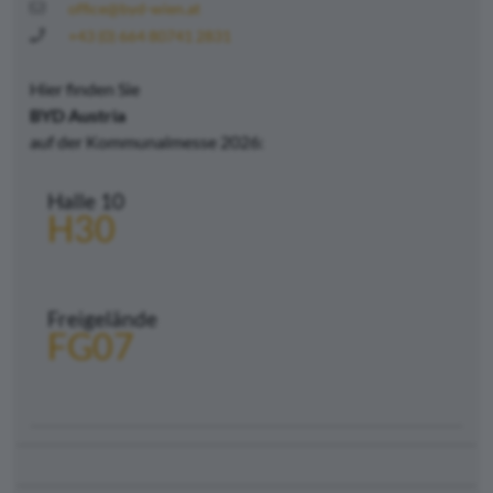
office@byd-wien.at
+43 (0) 664 80741 2831
Hier finden Sie
BYD Austria
auf der Kommunalmesse 2026:
Halle 10
H30
Freigelände
FG07