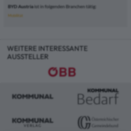
BYD Austria
ist in folgenden Branchen tätig:
Mobilität
WEITERE INTERESSANTE
AUSSTELLER