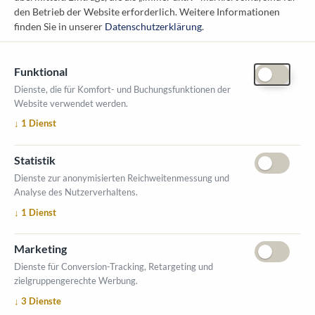
1010 Wien
den Betrieb der Website erforderlich.
Weitere Informationen
messe@kommunal.at
finden Sie in unserer
Datenschutzerklärung
.
Funktional
Dienste, die für Komfort- und Buchungsfunktionen der
Website verwendet werden.
ÖFFNUNGSZEITEN MESSE
↓
1
Dienst
1. Oktober 2026, 9-17 Uhr
2. Oktober 2026, 9-16 Uhr
Statistik
VERANSTALTUNGSORT
Dienste zur anonymisierten Reichweitenmessung und
Salzburger Messe
Analyse des Nutzerverhaltens.
Messezentrum 1
↓
1
Dienst
5020 Salzburg
INFORMATIONEN
Marketing
Ausstellerverzeichnis
Dienste für Conversion-Tracking, Retargeting und
zielgruppengerechte Werbung.
Allgemeine Geschäftsbedingungen (AGB)
↓
3
Dienste