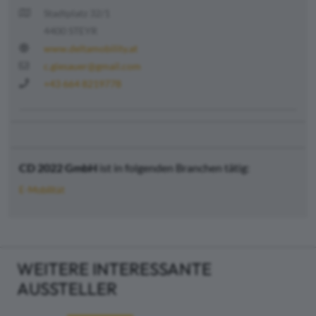
Stadtplatz 32/1
4400 STEYR
www.deltamobility.at
c.giesauer@gmail.com
+43 664 8219778
CD 2022 GmbH
ist in folgenden Branchen tätig:
E-Mobilität
WEITERE INTERESSANTE
AUSSTELLER