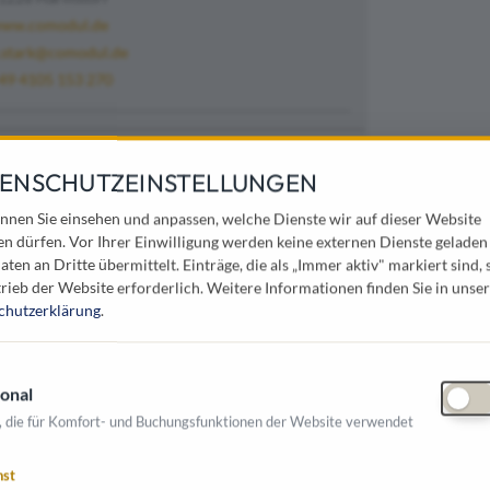
ww.comodul.de
.stark@comodul.de
49 4105 153 270
mit
Hundetoiletten
von
comodul
®
ENSCHUTZEINSTELLUNGEN
 mit Stadtmöbeln von
comodul®
sind Sie immer
nnen Sie einsehen und anpassen, welche Dienste wir auf dieser Website
 für die praktische und Design-schöne
en dürfen. Vor Ihrer Einwilligung werden keine externen Dienste geladen
aten an Dritte übermittelt. Einträge, die als „Immer aktiv" markiert sind, 
rieb der Website erforderlich.
Weitere Informationen finden Sie in unser
Höchstmaß an Ästhetik, Funktion und
chutzerklärung
.
chied aus. Wir stehen mit unseren Stadt- bzw.
rt mit erstklassiger Qualität zu einem
onal
, die für Komfort- und Buchungsfunktionen der Website verwendet
Sie gerne persönlich rund um die Themen
beseitigung
.
nst