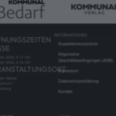
INFORMATIONEN
FNUNGSZEITEN
Ausstellerverzeichnis
SSE
Allgemeine
ber 2026, 9-17 Uhr
Geschäftsbedingungen (AGB)
ber 2026, 9-16 Uhr
RANSTALTUNGSORT
Impressum
rger Messe
Datenschutzerklärung
entrum 1
alzburg
Kontakt