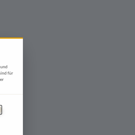
 und
sind für
er