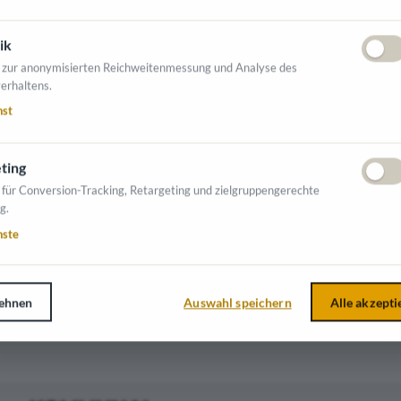
ik
 zur anonymisierten Reichweitenmessung und Analyse des
ranchen tätig:
erhaltens.
nst
ting
 für Conversion-Tracking, Retargeting und zielgruppengerechte
NTE AUSSTELLER
g.
nste
ehnen
Auswahl speichern
Alle akzepti