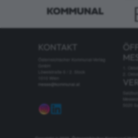
KONTAKT
ÖF
ME
Österreichischer Kommunal-Verlag
GmbH
1. Okto
Löwelstraße 6 / 2. Stock
2. Okto
1010 Wien
VE
messe@kommunal.at
Salzbu
Messez
5020 S