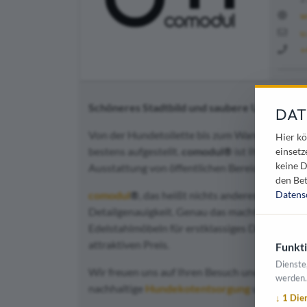
w
u
+
Schöneres Stadtbild und saubere Umwelt – 
DAT
Von der Hundetoilette bis zum Wandascher –
Hier kö
bestens aufgestellt.
comodul®
ist Ihr Partner
einsetz
keine D
Ausstattung von öffentlichen Bereichen.
den Bet
comodul
®
, das heißt nichts anderes als ein 
Datens
Detailgenauigkeit. Genau das macht den Unters
Edelstahlmöbeln für erstklassiges Design gepaa
attraktiven Preis.
Funkti
Dienste
Wir freuen uns auf Ihren Besuch und beraten 
werden.
nachhaltige
Hundekotentsorgung
und
Abfall
↓
1
Die