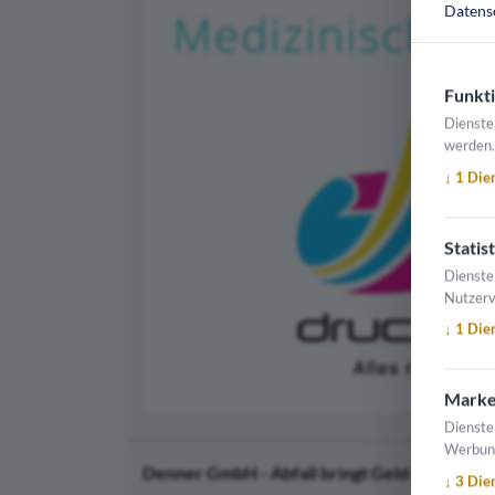
Datens
Funkti
Dienste
werden.
↓
1
Die
Statist
Dienste
Nutzerv
↓
1
Die
Marke
Dienste
Werbun
Denner GmbH - Abfall bringt Geld
ist in folg
↓
3
Die