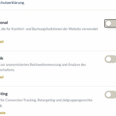
chutzerklärung
.
onal
, die für Komfort- und Buchungsfunktionen der Website verwendet
nst
ik
 zur anonymisierten Reichweitenmessung und Analyse des
erhaltens.
nst
ting
 für Conversion-Tracking, Retargeting und zielgruppengerechte
g.
enden Branchen tätig:
nste