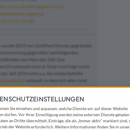
ttps://www.abfallbringtgeld.com/at/
ffice@abfallbringtgeld.at
3 (0) 25 22 / 20 100
a, wurde 2013 von Gottfried Denner gegründet.
 Verantwortung gegenüber nachfolgenden
häftsidee den Nerv der Zeit. Das
ere Druckerpatronen & Toner und trägt somit
ei. Seit 2014 wird u.a. das wiederbefüllte
uckmittel.at
verkauft, in dem sich alles rund
ENSCHUTZEINSTELLUNGEN
nnen Sie einsehen und anpassen, welche Dienste wir auf dieser Website
en dürfen. Vor Ihrer Einwilligung werden keine externen Dienste geladen
aten an Dritte übermittelt. Einträge, die als „Immer aktiv" markiert sind, 
rieb der Website erforderlich.
Weitere Informationen finden Sie in unser