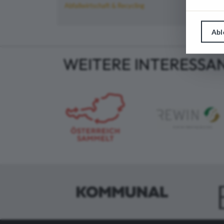
Abfallwirtschaft & Recycling
Abl
WEITERE INTERESSA