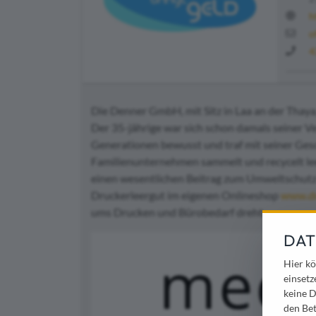
h
o
4
Die Denner GmbH, mit Sitz in Laa an der Thay
Der 35-jährige war sich schon damals seiner
Generationen bewusst und traf mit seiner Gesc
Familienunternehmen sammelt und recycelt le
einen wesentlichen Beitrag zum Umweltschutz b
Druckerleergut im eigenen Onlineshop
www.dr
ums Drucken und Bürobedarf dreht.
DAT
Hier kö
einsetz
keine D
den Bet