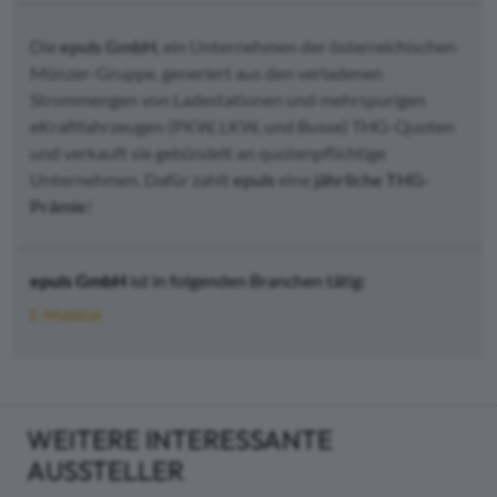
Die
epuls GmbH
, ein Unternehmen der österreichischen
Münzer-Gruppe, generiert aus den verladenen
Strommengen von Ladestationen und mehrspurigen
eKraftfahrzeugen (PKW, LKW, und Busse) THG-Quoten
und verkauft sie gebündelt an quotenpflichtige
Unternehmen. Dafür zahlt
epuls
eine
jährliche THG-
Prämie
!
epuls GmbH
ist in folgenden Branchen tätig:
E-Mobilität
WEITERE INTERESSANTE
AUSSTELLER