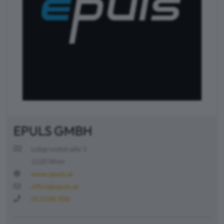
EPULS GMBH
Lobgrundstraße 3
1220 Wien
www.epuls.at
office@epuls.at
05 0180 900