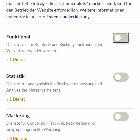
übermittelt. Einträge, die als „Immer aktiv" markiert sind, sind für
1010 Wien
den Betrieb der Website erforderlich.
Weitere Informationen
messe@kommunal.at
finden Sie in unserer
Datenschutzerklärung
.
Funktional
Dienste, die für Komfort- und Buchungsfunktionen der
Website verwendet werden.
ÖFFNUNGSZEITEN MESSE
↓
1
Dienst
1. Oktober 2026, 9-17 Uhr
2. Oktober 2026, 9-16 Uhr
Statistik
VERANSTALTUNGSORT
Dienste zur anonymisierten Reichweitenmessung und
Salzburger Messe
Analyse des Nutzerverhaltens.
Messezentrum 1
↓
1
Dienst
5020 Salzburg
INFORMATIONEN
Marketing
Ausstellerverzeichnis
Dienste für Conversion-Tracking, Retargeting und
zielgruppengerechte Werbung.
Allgemeine Geschäftsbedingungen (AGB)
↓
3
Dienste