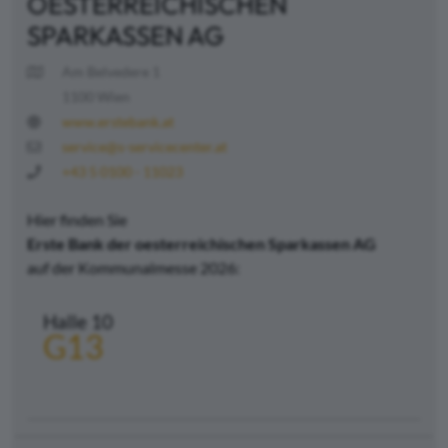
OESTERREICHISCHEN
SPARKASSEN AG
Am Belvedere 1
1100 Wien
www.erstebank.at
service@s-servicecenter.at
+43 5 0100 - 11023
Hier finden Sie
Erste Bank der oesterreichischen Sparkassen AG
auf der Kommunalmesse 2026:
Halle 10
G13