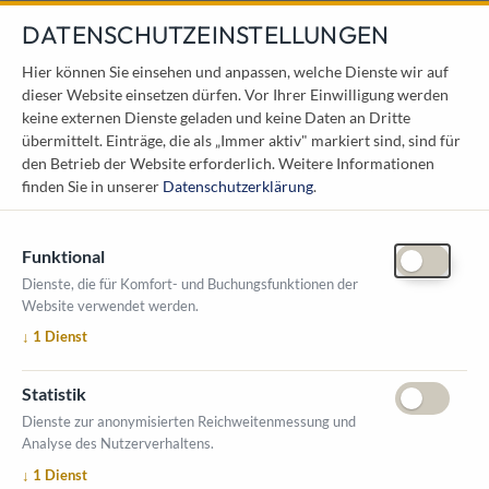
DATENSCHUTZEINSTELLUNGEN
KONTAKT
Hier können Sie einsehen und anpassen, welche Dienste wir auf
dieser Website einsetzen dürfen. Vor Ihrer Einwilligung werden
Österreichischer Kommunal-Verlag GmbH
keine externen Dienste geladen und keine Daten an Dritte
Löwelstraße 6 / 2. Stock
übermittelt. Einträge, die als „Immer aktiv" markiert sind, sind für
1010 Wien
den Betrieb der Website erforderlich.
Weitere Informationen
messe@kommunal.at
finden Sie in unserer
Datenschutzerklärung
.
Funktional
Dienste, die für Komfort- und Buchungsfunktionen der
Website verwendet werden.
ÖFFNUNGSZEITEN MESSE
↓
1
Dienst
1. Oktober 2026, 9-17 Uhr
2. Oktober 2026, 9-16 Uhr
Statistik
VERANSTALTUNGSORT
Dienste zur anonymisierten Reichweitenmessung und
Salzburger Messe
Analyse des Nutzerverhaltens.
Messezentrum 1
↓
1
Dienst
5020 Salzburg