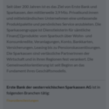
Seit über 200 Jahren ist es das Ziel von Erste Bank und
Sparkassen, den mittlerweile 3,9 Mio. Privatkund:innen
und mittelständischen Unternehmen eine umfassende
Produktpalette und persönliches Service anzubieten. Die
Sparkassengruppe ist Dienstleisterin für sämtliche
Finanz[1]produkte: vom Sparbuch über Wohn- und
Konsumkredite, Veranlagungen, Konto, Bankkarten,
Versicherungen, Leasing bis zu Pensionskassenlösungen.
Die Sparkassen sind verlässliche Partnerinnen der
Wirtschaft und in ihren Regionen fest verankert. Die
Gemeinwohlorientierung ist seit Beginn an das
Fundament ihres Geschäftsmodells.
Erste Bank der oesterreichischen Sparkassen AG
ist in
folgenden Branchen tätig:
Finanzdienstleistungen