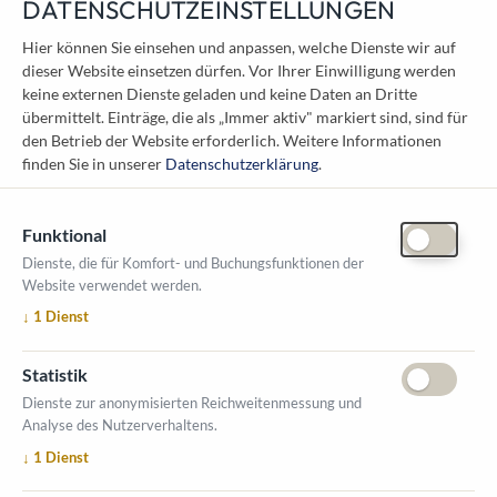
DATENSCHUTZEINSTELLUNGEN
KONTAKT
Hier können Sie einsehen und anpassen, welche Dienste wir auf
dieser Website einsetzen dürfen. Vor Ihrer Einwilligung werden
Österreichischer Kommunal-Verlag GmbH
keine externen Dienste geladen und keine Daten an Dritte
Löwelstraße 6 / 2. Stock
übermittelt. Einträge, die als „Immer aktiv" markiert sind, sind für
1010 Wien
den Betrieb der Website erforderlich.
Weitere Informationen
messe@kommunal.at
finden Sie in unserer
Datenschutzerklärung
.
Funktional
Dienste, die für Komfort- und Buchungsfunktionen der
Website verwendet werden.
ÖFFNUNGSZEITEN MESSE
↓
1
Dienst
1. Oktober 2026, 9-17 Uhr
2. Oktober 2026, 9-16 Uhr
Statistik
VERANSTALTUNGSORT
Dienste zur anonymisierten Reichweitenmessung und
Salzburger Messe
Analyse des Nutzerverhaltens.
Messezentrum 1
↓
1
Dienst
5020 Salzburg