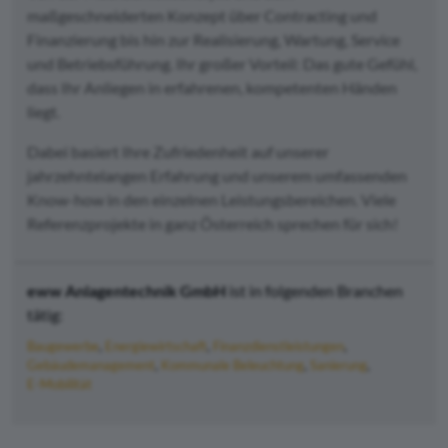
maßgeschneiderten Konzept über Contracting und
Finanzierung bis hin zur Realisierung, Wartung, Service
und Betriebsführung. Ihr großer Vorteil: Das gute Gefühl,
dass Ihr Anliegen in erfahrenen, kompetenten Händen
liegt.
Dabei basiert Ihre Zufriedenheit auf unserer
jahrzehntelangen Erfahrung und unserem umfassenden
Know-how in den einzelnen Leistungsbereichen. Viele
Referenzprojekte in ganz Österreich sprechen für sich!
eww Anlagentechnik GmbH
ist in folgenden Branchen
tätig:
Baugewerbe
Energiewirtschaft
Finanzdienstleistungen
Gebäudemanagement
Kommunale Beleuchtung
Sanierung
E-Mobilität