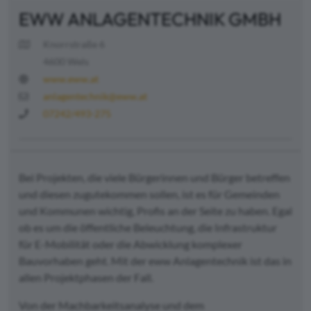
EWW ANLAGENTECHNIK GMBH
Knorrstraße 6
4600 Wels
www.eww.at
anlagentechnik@eww.at
07242/493-275
Bei Projekten, die viele Bürgerinnen und Bürger betreffen
und diesen zugutekommen sollen, ist es für Gemeinden
und Kommunen wichtig, Profis an der Seite zu haben. Egal
ob es um die öffentliche Beleuchtung, die Infrastruktur
für E-Mobilität oder die Abwicklung komplexer
Bauvorhaben geht. Mit der eww Anlagentechnik ist das in
allen Projektphasen der Fall.
Von der Machbarkeitsanalyse und dem