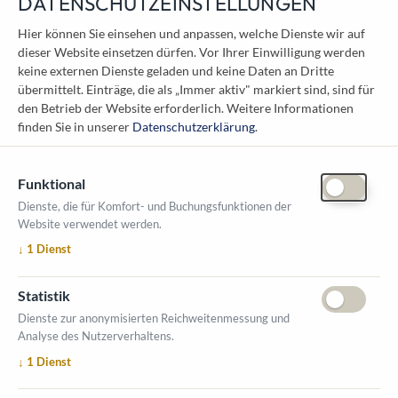
DATENSCHUTZEINSTELLUNGEN
KONTAKT
Hier können Sie einsehen und anpassen, welche Dienste wir auf
dieser Website einsetzen dürfen. Vor Ihrer Einwilligung werden
Österreichischer Kommunal-Verlag GmbH
keine externen Dienste geladen und keine Daten an Dritte
Löwelstraße 6 / 2. Stock
übermittelt. Einträge, die als „Immer aktiv" markiert sind, sind für
1010 Wien
den Betrieb der Website erforderlich.
Weitere Informationen
messe@kommunal.at
finden Sie in unserer
Datenschutzerklärung
.
Funktional
Dienste, die für Komfort- und Buchungsfunktionen der
Website verwendet werden.
ÖFFNUNGSZEITEN MESSE
↓
1
Dienst
1. Oktober 2026, 9-17 Uhr
2. Oktober 2026, 9-16 Uhr
Statistik
VERANSTALTUNGSORT
Dienste zur anonymisierten Reichweitenmessung und
Salzburger Messe
Analyse des Nutzerverhaltens.
Messezentrum 1
↓
1
Dienst
5020 Salzburg
INFORMATIONEN