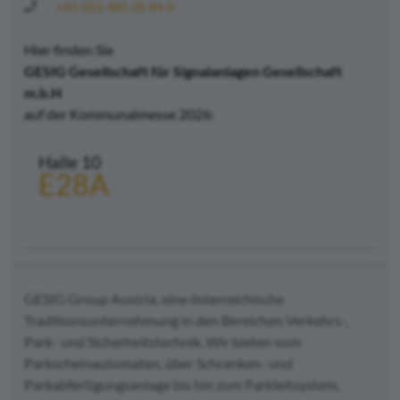
+43-(0)1-485 35 44-0
Hier finden Sie
GESIG Gesellschaft für Signalanlagen Gesellschaft
m.b.H
auf der Kommunalmesse 2026:
Halle 10
E28A
GESIG Group Austria, eine österreichische
Traditionsunternehmung in den Bereichen Verkehrs-,
Park- und Sicherheitstechnik. Wir bieten vom
Parkscheinautomaten, über Schranken- und
Parkabfertigungsanlage bis hin zum Parkleitsystem,