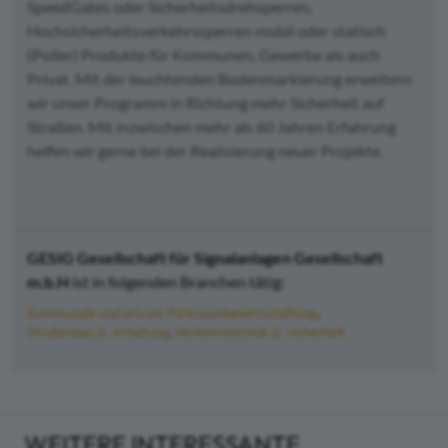
SpeedGates oder Sicherheitsdrehsperren,
Hochsicherheitsverkehrssperren mobil oder statisch
(Poller) Produkte für Kommunen, Gewerbe als auch
Privat. Mit der leuchtenden Bodenmarkierung erweitern
wir unser Programm in Richtung mehr Sicherheit auf
Straßen. Mit inzwischen mehr als 60 Jahren Erfahrung
helfen wir gerne bei der Realisierung neuer Projekte.
GESIG Gesellschaft für Signalanlagen Gesellschaft
m.b.H
ist in folgenden Branchen tätig:
Kommunale und private Parkraumbewirtschaftung
Straßenbau & -erhaltung
Verkehrstechnik & -sicherheit
WEITERE INTERESSANTE