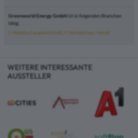
Greenworld Energy GmbH
ist in folgenden Branchen
tätig:
E-Mobilität
Energiewirtschaft
IT Dienstleistung / Handel
WEITERE INTERESSANTE
AUSSTELLER