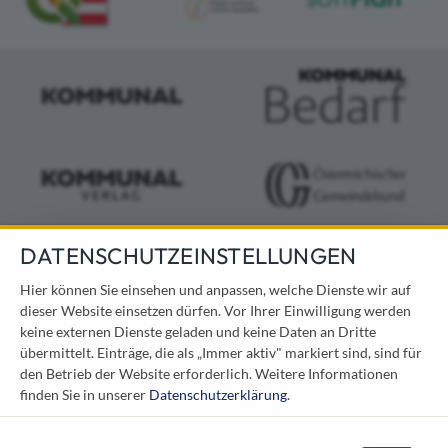
DATENSCHUTZEINSTELLUNGEN
KONTAKT
Hier können Sie einsehen und anpassen, welche Dienste wir auf
dieser Website einsetzen dürfen. Vor Ihrer Einwilligung werden
Österreichischer Kommunal-Verlag GmbH
keine externen Dienste geladen und keine Daten an Dritte
Löwelstraße 6 / 2. Stock
übermittelt. Einträge, die als „Immer aktiv" markiert sind, sind für
1010 Wien
den Betrieb der Website erforderlich.
Weitere Informationen
messe@kommunal.at
finden Sie in unserer
Datenschutzerklärung
.