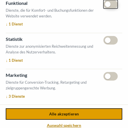
Funktional
Dienste, die für Komfort- und Buchungsfunktionen der
Website verwendet werden.
ÖFFNUNGSZEITEN MESSE
↓
1
Dienst
1. Oktober 2026, 9-17 Uhr
2. Oktober 2026, 9-16 Uhr
Statistik
VERANSTALTUNGSORT
Dienste zur anonymisierten Reichweitenmessung und
Salzburger Messe
Analyse des Nutzerverhaltens.
Messezentrum 1
↓
1
Dienst
5020 Salzburg
INFORMATIONEN
Marketing
Ausstellerverzeichnis
Dienste für Conversion-Tracking, Retargeting und
zielgruppengerechte Werbung.
Allgemeine Geschäftsbedingungen (AGB)
↓
3
Dienste
Impressum
Datenschutzerklärung
Kontakt
Alle akzeptieren
Copyright © 2026,
Österreichischer Kommunal-Verlag GmbH
.
Auswahl speichern