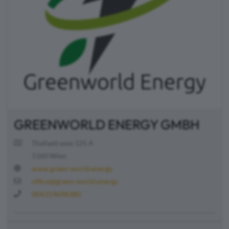
GREENWORLD ENERGY GMBH
Thaliastrasse 125 A
1160 Wien
www.green-world.energy
office@green-world.energy
004319698380