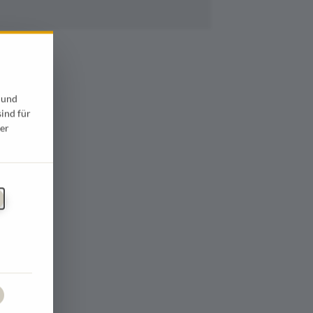
 und
sind für
er