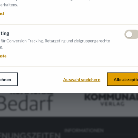
erhaltens.
nst
NTE AUSSTELLER
ting
 für Conversion-Tracking, Retargeting und zielgruppengerechte
g.
nste
ehnen
Auswahl speichern
Alle akzepti
INFORMATIONEN
FNUNGSZEITEN