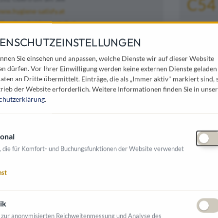
C54
ww.hygiene-satisfy.at
ffice@gschaider-metall.at
 43 (0) 6219 8145 0
ENSCHUTZEINSTELLUNGEN
nnen Sie einsehen und anpassen, welche Dienste wir auf dieser Website
en dürfen. Vor Ihrer Einwilligung werden keine externen Dienste geladen
Obertrum am See, ist seit über dreißig Jahren
aten an Dritte übermittelt. Einträge, die als „Immer aktiv" markiert sind, 
Lösungen aus Stahl, Edelstahl, Aluminium und
rieb der Website erforderlich.
Weitere Informationen finden Sie in unser
kunden umfasst ihr Kundenstamm auch
chutzerklärung
.
gjährigen Erfahrung in der Instandhaltung von
sche Sanitäreinheit SATISFY entwickelt.
e – es ist mobil, barrierefrei,
onal
t.
, die für Komfort- und Buchungsfunktionen der Website verwendet
nst
den Branchen tätig:
ik
 zur anonymisierten Reichweitenmessung und Analyse des