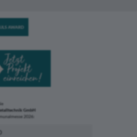
ULS AWARD
ie
etalltechnik GmbH
munalmesse 2026:
0