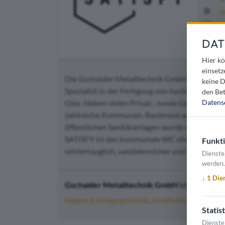
w
o
+
DAT
Hier kö
einsetz
Die Gschaider Metalltechnik GmbH, mit Sitz in 
keine D
Spezialist in der Fertigung von hochwertigen 
den Bet
Glas. Neben vielen Privat-, sowie Geschäfts
Datens
zahlreiche Kommunen. Basierend auf einer lan
öffentlichen Sanitäranlagen wurde die hygieni
SATISFY ist das kommunale WC ohne Kompromiss
Funkti
wintertauglich, vandalensicher und pflegeleich
Dienste
werden.
↓
1
Die
Gschaider Metalltechnik GmbH
ist in folgen
Hygiene & Reinigungstechnik
Metalltechnik
Statist
Dienste