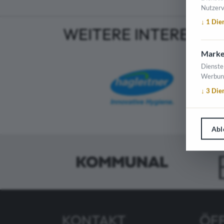
Nutzerv
↓
1
Die
WEITERE INTERESSA
Marke
Dienste
Werbun
↓
3
Die
Abl
KONTAKT
ÖF