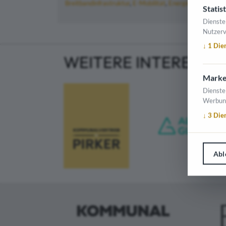
Breitbandinfrastruktur
E-Mobilität
Energiewirtschaft
Statist
Dienste
Nutzerv
↓
1
Die
WEITERE INTERESSA
Marke
Dienste
Werbun
↓
3
Die
Abl