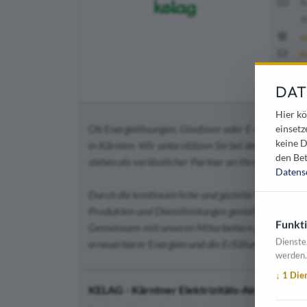
A
9
w
k
0
DAT
Hier kö
Ob Energielösungen, Glasfaser oder E-Mobilität – 
einsetz
keine D
in Kärnten. Wir unterstützen Sie bei der Umsetzu
den Bet
stehen als verlässlicher Partner an Ihrer Seite!
Datens
Durch die kontinuierliche und gezielte Weiterent
Produkten und Dienstleistungen gestalten wir die
Funkti
Gemeinsam mit unseren Mitarbeitern gehen wir inn
Dienste
erneuerbarer Energien und die Erfüllung von Kunde
werden.
↓
1
Die
KELAG - Kärntner Elektrizitäts-Aktiengesell