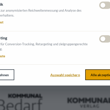
ik
 zur anonymisierten Reichweitenmessung und Analyse des
erhaltens.
nst
NTE AUSSTELLER
ting
 für Conversion-Tracking, Retargeting und zielgruppengerechte
g.
nste
ehnen
Auswahl speichern
Alle akzepti