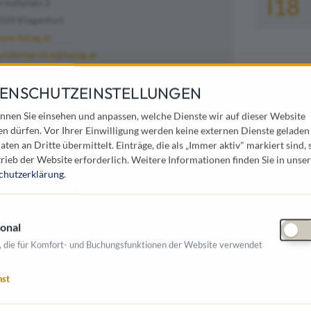
I18
rnulfplatz 2
020 Klagenfurt
ww.kelag.at
undenservice@kelag.at
043 463 525/0
ENSCHUTZEINSTELLUNGEN
nnen Sie einsehen und anpassen, welche Dienste wir auf dieser Website
wir haben das richtige Angebot für Ihre Gemeinde
en dürfen. Vor Ihrer Einwilligung werden keine externen Dienste geladen
aten an Dritte übermittelt. Einträge, die als „Immer aktiv" markiert sind, 
ng nachhaltiger und innovativer Lösungen und
rieb der Website erforderlich.
Weitere Informationen finden Sie in unser
chutzerklärung
.
wicklung von nachhaltigen, zukunftsweisenden
 heimische Energielandschaft maßgeblich mit.
onal
ovative Wege, bei denen die effiziente Nutzung
, die für Komfort- und Buchungsfunktionen der Website verwendet
nbedürfnissen an oberster Stelle stehen.
nst
schaft
ist in folgenden Branchen tätig: