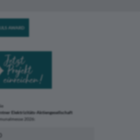
ULS AWARD
ie
tner Elektrizitäts-Aktiengesellschaft
munalmesse 2026:
0