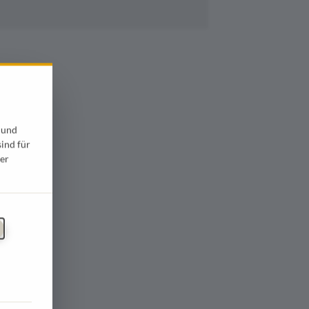
 und
sind für
er