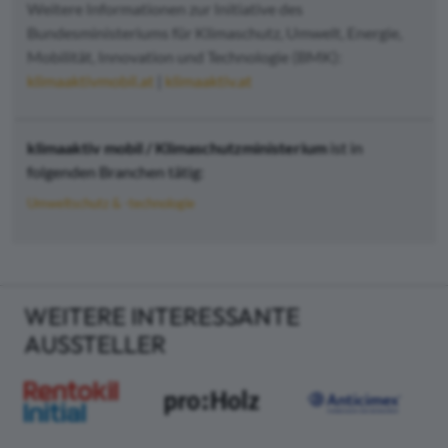
Weitere Informationen zur Initiative des
Bundesministeriums für Klimaschutz, Umwelt, Energie,
Mobilität, Innovation und Technologie (BMK):
klimaaktivmobil.at
|
klimaaktiv.at
klimaaktiv mobil / Klimaschutzministerium
ist in
folgenden Branchen tätig:
Umweltschutz & -technologie
WEITERE INTERESSANTE
AUSSTELLER