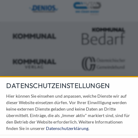
DATENSCHUTZEINSTELLUNGEN
KONTAKT
Hier können Sie einsehen und anpassen, welche Dienste wir auf
dieser Website einsetzen dürfen. Vor Ihrer Einwilligung werden
Österreichischer Kommunal-Verlag GmbH
keine externen Dienste geladen und keine Daten an Dritte
Löwelstraße 6 / 2. Stock
übermittelt. Einträge, die als „Immer aktiv" markiert sind, sind für
1010 Wien
den Betrieb der Website erforderlich.
Weitere Informationen
messe@kommunal.at
finden Sie in unserer
Datenschutzerklärung
.