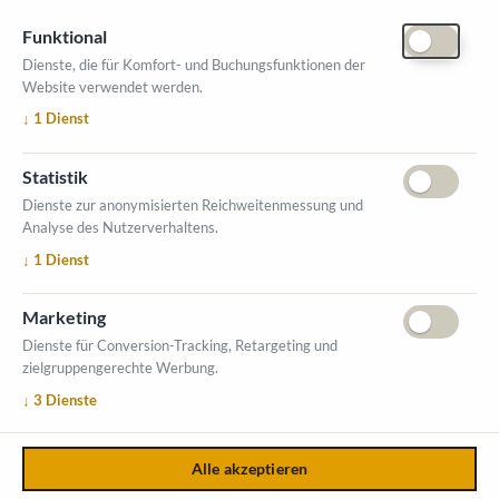
Funktional
Dienste, die für Komfort- und Buchungsfunktionen der
Website verwendet werden.
ÖFFNUNGSZEITEN MESSE
↓
1
Dienst
1. Oktober 2026, 9-17 Uhr
2. Oktober 2026, 9-16 Uhr
Statistik
VERANSTALTUNGSORT
Dienste zur anonymisierten Reichweitenmessung und
Salzburger Messe
Analyse des Nutzerverhaltens.
Messezentrum 1
↓
1
Dienst
5020 Salzburg
INFORMATIONEN
Marketing
Ausstellerverzeichnis
Dienste für Conversion-Tracking, Retargeting und
zielgruppengerechte Werbung.
Allgemeine Geschäftsbedingungen (AGB)
↓
3
Dienste
Impressum
Datenschutzerklärung
Kontakt
Alle akzeptieren