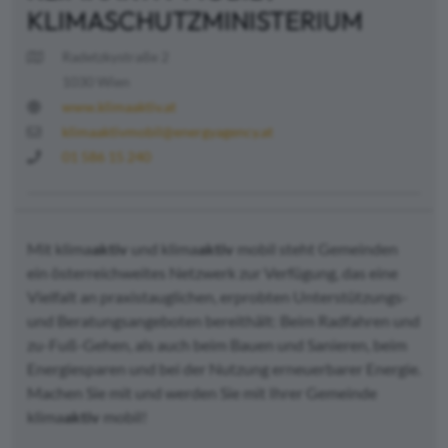
KLIMASCHUTZMINISTERIUM
Radetzkystraße 2
1030 Wien
www.klimaaktiv.at
klimaaktivmobil@energyagency.at
01 586 15 240
Mit klima
aktiv
und klima
aktiv
mobil steht Gemeinden
ein österreichweites Netzwerk zur Verfügung, das eine
Vielfalt an praxistauglichen, erprobten Unterstützungs-
und Beratungsangeboten bereithält: Beim Radfahren und
zu-Fuß-Gehen, als auch beim Bauen und Sanieren, beim
Energiesparen und bei der Nutzung erneuerbarer Energie.
Machen Sie mit und werden Sie mit Ihrer Gemeinde
klima
aktiv
mobil!