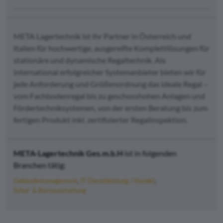
META Lagertechnik ist Ihr Partner in Österreich und
Italien für hochwertige, ausgereifte Komplettlösungen für
stationäre und dynamische Regaltechnik. Als
international erfolgreicher Systemanbieter bieten wir für
jede Anforderung und Größenordnung das ideale Regal –
vom Fachbodenregal bis zu geschosshohen Anlagen und
Fördertechniksystemen, von der ersten Beratung bis zum
fertigen Produkt inkl. zertifizierter Regalinspektion.
META-Lagertechnik Ges.m.b.H
ist in folgenden
Branchen tätig:
Gebäudemanagement
IT Dienstleistung / Handel
Schul- & Büroausstattung