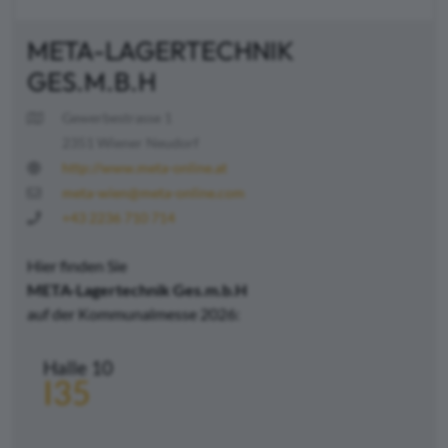
META-LAGERTECHNIK
GES.M.B.H
Gewerbestrasse 1
2351 Wiener Neudorf
http://www.meta-online.at
meta-wien@meta-online.com
+43 2236 710 714
Hier finden Sie
META-Lagertechnik Ges.m.b.H
auf der Kommunalmesse 2026:
Halle 10
I35