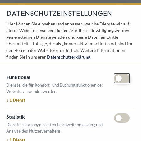
DATENSCHUTZEINSTELLUNGEN
KONTAKT
Hier können Sie einsehen und anpassen, welche Dienste wir auf
dieser Website einsetzen dürfen. Vor Ihrer Einwilligung werden
Österreichischer Kommunal-Verlag GmbH
keine externen Dienste geladen und keine Daten an Dritte
Löwelstraße 6 / 2. Stock
übermittelt. Einträge, die als „Immer aktiv" markiert sind, sind für
1010 Wien
den Betrieb der Website erforderlich.
Weitere Informationen
messe@kommunal.at
finden Sie in unserer
Datenschutzerklärung
.
Funktional
Dienste, die für Komfort- und Buchungsfunktionen der
Website verwendet werden.
ÖFFNUNGSZEITEN MESSE
↓
1
Dienst
1. Oktober 2026, 9-17 Uhr
2. Oktober 2026, 9-16 Uhr
Statistik
VERANSTALTUNGSORT
Dienste zur anonymisierten Reichweitenmessung und
Salzburger Messe
Analyse des Nutzerverhaltens.
Messezentrum 1
↓
1
Dienst