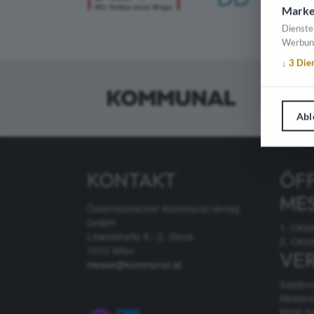
Marke
Dienste
Werbun
↓
3
Die
Abl
KONTAKT
ÖF
ME
Österreichischer Kommunal-Verlag
GmbH
1. Okto
Löwelstraße 6 / 2. Stock
2. Okto
1010 Wien
VE
messe@kommunal.at
Salzbu
Messez
5020 S