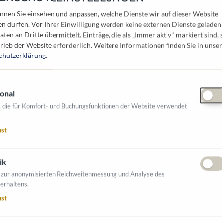
ww.naturimgarten.at
nnen Sie einsehen und anpassen, welche Dienste wir auf dieser Website
atthias.wobornik@naturimgarten.at
en dürfen. Vor Ihrer Einwilligung werden keine externen Dienste geladen
aten an Dritte übermittelt. Einträge, die als „Immer aktiv" markiert sind, 
2272 619 60 - 102
rieb der Website erforderlich.
Weitere Informationen finden Sie in unser
chutzerklärung
.
den Branchen tätig:
onal
, die für Komfort- und Buchungsfunktionen der Website verwendet
tz & -technologie
Verbände & Organisationen
nst
NTE AUSSTELLER
ik
 zur anonymisierten Reichweitenmessung und Analyse des
erhaltens.
nst