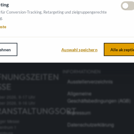
ting
 für Conversion-Tracking, Retargeting und zielgruppengerechte
g.
nste
ehnen
Auswahl speichern
Alle akzepti
INFORMATIONEN
FNUNGSZEITEN
Ausstellerverzeichnis
SSE
Allgemeine
ber 2026, 9-17 Uhr
Geschäftsbedingungen (AGB)
ber 2026, 9-16 Uhr
RANSTALTUNGSORT
Impressum
rger Messe
Datenschutzerklärung
entrum 1
alzburg