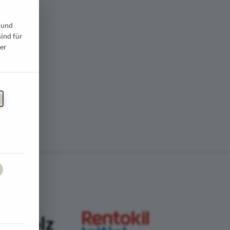
 und
sind für
er