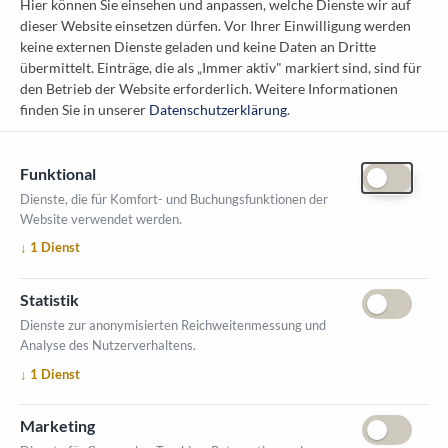
Hier können Sie einsehen und anpassen, welche Dienste wir auf
dieser Website einsetzen dürfen. Vor Ihrer Einwilligung werden
Österreichischer Kommunal-Verlag GmbH
keine externen Dienste geladen und keine Daten an Dritte
Löwelstraße 6 / 2. Stock
übermittelt. Einträge, die als „Immer aktiv" markiert sind, sind für
1010 Wien
den Betrieb der Website erforderlich.
Weitere Informationen
messe@kommunal.at
finden Sie in unserer
Datenschutzerklärung
.
Funktional
Dienste, die für Komfort- und Buchungsfunktionen der
Website verwendet werden.
ÖFFNUNGSZEITEN MESSE
↓
1
Dienst
1. Oktober 2026, 9-17 Uhr
2. Oktober 2026, 9-16 Uhr
Statistik
VERANSTALTUNGSORT
Dienste zur anonymisierten Reichweitenmessung und
Salzburger Messe
Analyse des Nutzerverhaltens.
Messezentrum 1
↓
1
Dienst
5020 Salzburg
INFORMATIONEN
Marketing
Ausstellerverzeichnis