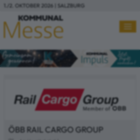
Direkt zum Inhalt
1./2. OKTOBER 2026 | SALZBURG
ÖBB RAIL CARGO GROUP