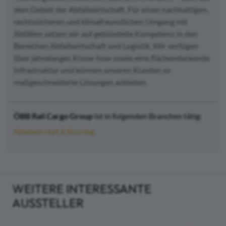
dem Gebiet der Abfallwirtschaft. Für einen nachhaltigen,
rechtssicheren und klimafreundlichen Umgang mit
Abfällen setzen wir auf gebündelte Kompetenz in den
Bereichen Abfallwirtschaft und Logistik. Wir verfügen
über jahrelanges Know-how sowie eine flächendeckende
Infrastruktur und können unseren Kunden so
maßgeschneiderte Lösungen anbieten.
ÖBB Rail Cargo Group
ist in folgenden Branchen tätig:
Abfallwirtschaft & Recycling
WEITERE INTERESSANTE
AUSSTELLER