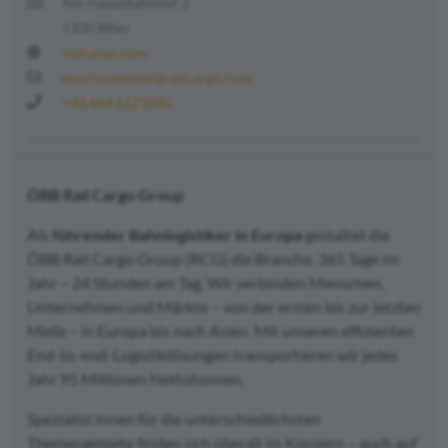
Am Hauptbahnhof 2
1100 Wien
railcargo.com
environmental@railcargo.com
+43 664 6171582
ÖBB Rail Cargo Group
Als
führender Bahnlogistiker in Europa
gestaltet die
ÖBB Rail Cargo Group (RCG) die Branche. 365 Tage im
Jahr – 24 Stunden am Tag. Wir verbinden Menschen,
Unternehmen und Märkte – von der ersten bis zur letzten
Meile – in Europa bis nach Asien. Mit unseren effizienten
End-to-end-Logistiklösungen transportieren wir jedes
Jahr 95 Millionen Nettotonnen.
Spezialist:innen für die unterschiedlichsten
Themengebiete finden sich überall im Konzern – auch auf