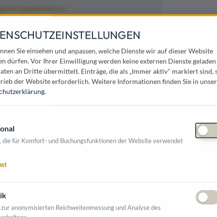
.geisler@peakmedia.at
43 5373 20555 30
ENSCHUTZEINSTELLUNGEN
nnen Sie einsehen und anpassen, welche Dienste wir auf dieser Website
auch wir von Peakmedia, als Spezialisten für die
en dürfen. Vor Ihrer Einwilligung werden keine externen Dienste geladen
aten an Dritte übermittelt. Einträge, die als „Immer aktiv" markiert sind, 
gungen auf 15 Quadratmetern in sieben
rieb der Website erforderlich.
Weitere Informationen finden Sie in unser
onsmittel wie stylische Stelen im
chutzerklärung
.
roberten, wird zur Spielwiese von Kommunen.
er 77 Seelen-Dorf. Die digitale Welt ist nicht
onal
h den individuellen Bedürfnissen. Peakmedia
, die für Komfort- und Buchungsfunktionen der Website verwendet
 von der Planung bis hin zur Umsetzung.
nst
ranchen tätig:
ik
 zur anonymisierten Reichweitenmessung und Analyse des
erhaltens.