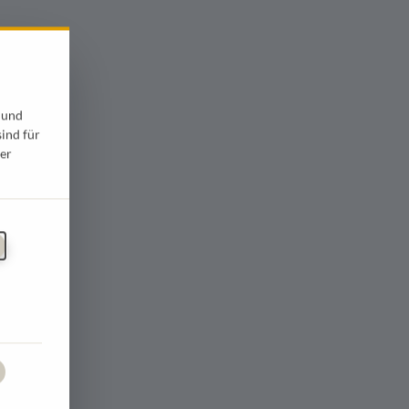
 und
sind für
er