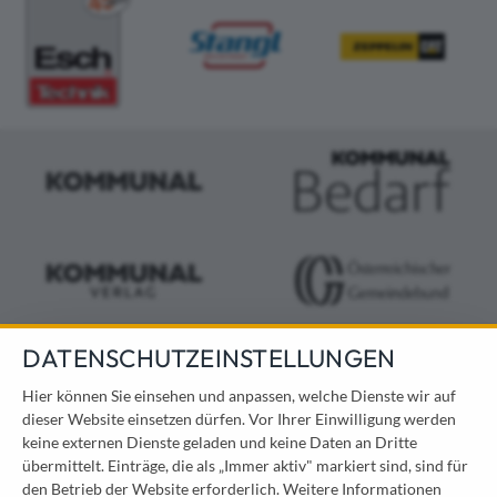
DATENSCHUTZEINSTELLUNGEN
KONTAKT
Hier können Sie einsehen und anpassen, welche Dienste wir auf
dieser Website einsetzen dürfen. Vor Ihrer Einwilligung werden
Österreichischer Kommunal-Verlag GmbH
keine externen Dienste geladen und keine Daten an Dritte
Löwelstraße 6 / 2. Stock
übermittelt. Einträge, die als „Immer aktiv" markiert sind, sind für
1010 Wien
den Betrieb der Website erforderlich.
Weitere Informationen
messe@kommunal.at