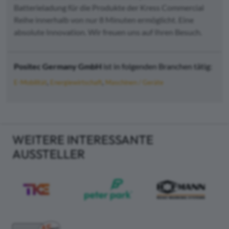
Batterieladung für die Produkte der Kress Commercial
Reihe innerhalb von nur 8 Minuten ermöglicht. Eine
absolute Innovation. Wir freuen uns auf Ihren Besuch.
Positec Germany GmbH
ist in folgenden Branchen tätig:
E-Mobilität
Energiewirtschaft
Maschinen / Geräte
WEITERE INTERESSANTE
AUSSTELLER