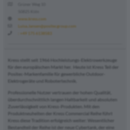
Grüner Weg 10
50825 Köln
www.kress.com
Luisa.Jansen@positecgroup.com
: +49 175 6138583
Kress stellt seit 1966 Hochleistungs-Elektrowerkzeuge
für den europäischen Markt her. Heute ist Kress Teil der
Positec-Markenfamilie für gewerbliche Outdoor-
Elektrogeräte und Robotertechnik.
Professionelle Nutzer vertrauen der hohen Qualität,
überdurchschnittlich langen Haltbarkeit und absoluten
Zuverlässigkeit von Kress-Produkten. Mit den
Produktneuheiten der Kress Commercial Reihe führt
Kress diese Tradition erfolgreich weiter: Wesentlicher
Bestandteil der Reihe ist der neue Cybertank, der eine