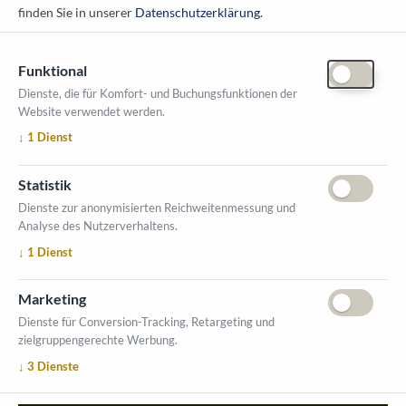
finden Sie in unserer
Datenschutzerklärung
.
Funktional
Dienste, die für Komfort- und Buchungsfunktionen der
Website verwendet werden.
ÖFFNUNGSZEITEN MESSE
↓
1
Dienst
1. Oktober 2026, 9-17 Uhr
2. Oktober 2026, 9-16 Uhr
Statistik
VERANSTALTUNGSORT
Dienste zur anonymisierten Reichweitenmessung und
Salzburger Messe
Analyse des Nutzerverhaltens.
Messezentrum 1
↓
1
Dienst
5020 Salzburg
INFORMATIONEN
Marketing
Ausstellerverzeichnis
Dienste für Conversion-Tracking, Retargeting und
zielgruppengerechte Werbung.
Allgemeine Geschäftsbedingungen (AGB)
↓
3
Dienste
Impressum
Datenschutzerklärung
Kontakt