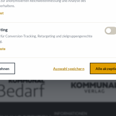
 zur anonymisierten Reichweitenmessung und Analyse des
erhaltens.
nst
NTE AUSSTELLER
ting
 für Conversion-Tracking, Retargeting und zielgruppengerechte
g.
nste
ehnen
Auswahl speichern
Alle akzepti
INFORMATIONEN