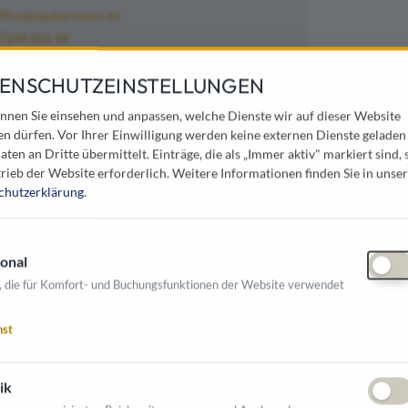
ffice@saubermann.eu
7244 201 96
ENSCHUTZEINSTELLUNGEN
nnen Sie einsehen und anpassen, welche Dienste wir auf dieser Website
gung geht!
en dürfen. Vor Ihrer Einwilligung werden keine externen Dienste geladen
aten an Dritte übermittelt. Einträge, die als „Immer aktiv" markiert sind, 
rieb der Website erforderlich.
Weitere Informationen finden Sie in unser
ex als einziger Spezialist professionelle
chutzerklärung
.
m Profisektor auch für Privatkunden an.
odulsystemen bieten wir Ihnen mit
hren einzigartige Reinigungslösungen mit
onal
nd Stellen, Ecken und Kanten im
, die für Komfort- und Buchungsfunktionen der Website verwendet
nst
ig:
ik