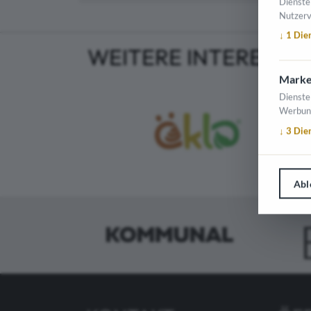
Dienste
Nutzerv
↓
1
Die
WEITERE INTERESSA
Marke
Dienste
Werbun
↓
3
Die
Abl