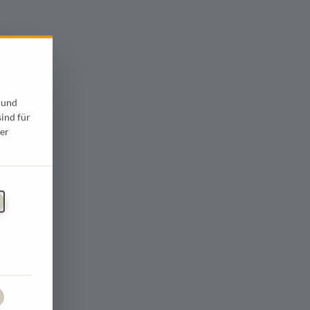
 und
sind für
er