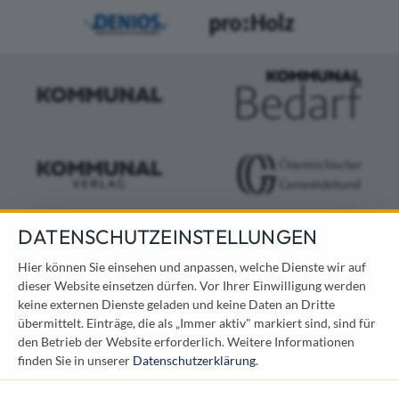
DATENSCHUTZEINSTELLUNGEN
KONTAKT
Hier können Sie einsehen und anpassen, welche Dienste wir auf
dieser Website einsetzen dürfen. Vor Ihrer Einwilligung werden
Österreichischer Kommunal-Verlag GmbH
keine externen Dienste geladen und keine Daten an Dritte
Löwelstraße 6 / 2. Stock
übermittelt. Einträge, die als „Immer aktiv" markiert sind, sind für
1010 Wien
den Betrieb der Website erforderlich.
Weitere Informationen
messe@kommunal.at
finden Sie in unserer
Datenschutzerklärung
.