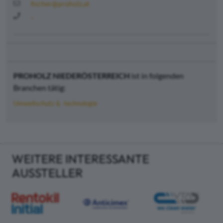
fischer@proholz.at
..
PROHOLZ NIEDERÖSTERREICH
ist in folgenden
Branchen tätig:
Umweltschutz & -technologie
WEITERE INTERESSANTE
AUSSTELLER