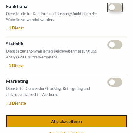
Funktional
Dienste, die für Komfort- und Buchungsfunktionen der
Website verwendet werden.
ÖFFNUNGSZEITEN MESSE
↓
1
Dienst
1. Oktober 2026, 9-17 Uhr
2. Oktober 2026, 9-16 Uhr
Statistik
VERANSTALTUNGSORT
Dienste zur anonymisierten Reichweitenmessung und
Salzburger Messe
Analyse des Nutzerverhaltens.
Messezentrum 1
↓
1
Dienst
5020 Salzburg
INFORMATIONEN
Marketing
Ausstellerverzeichnis
Dienste für Conversion-Tracking, Retargeting und
zielgruppengerechte Werbung.
Allgemeine Geschäftsbedingungen (AGB)
↓
3
Dienste
Impressum
Datenschutzerklärung
Kontakt
Alle akzeptieren
Copyright © 2026,
Österreichischer Kommunal-Verlag GmbH
.