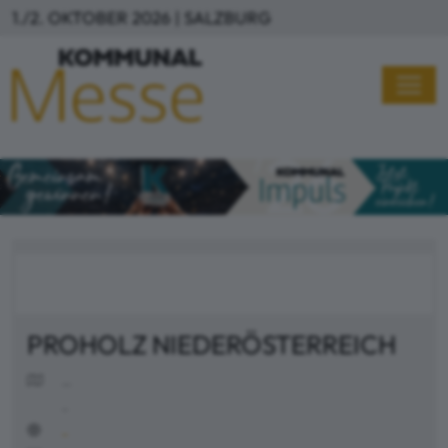
Direkt zum Inhalt
1./2. OKTOBER 2026 | SALZBURG
PROHOLZ NIEDERÖSTERREICH
...
..
..