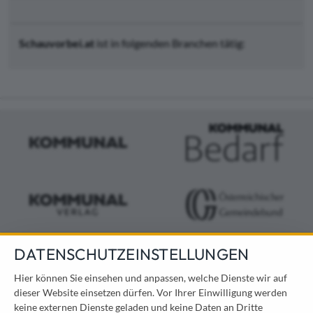
Schauvorbei.at
ist in folgenden Branchen tätig:
DATENSCHUTZEINSTELLUNGEN
KONTAKT
Hier können Sie einsehen und anpassen, welche Dienste wir auf
dieser Website einsetzen dürfen. Vor Ihrer Einwilligung werden
Österreichischer Kommunal-Verlag GmbH
keine externen Dienste geladen und keine Daten an Dritte
Löwelstraße 6 / 2. Stock