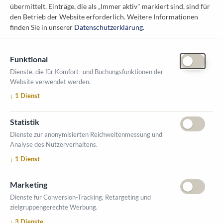
übermittelt. Einträge, die als „Immer aktiv" markiert sind, sind für
1010 Wien
den Betrieb der Website erforderlich.
Weitere Informationen
messe@kommunal.at
finden Sie in unserer
Datenschutzerklärung
.
Funktional
Dienste, die für Komfort- und Buchungsfunktionen der
Website verwendet werden.
ÖFFNUNGSZEITEN MESSE
↓
1
Dienst
1. Oktober 2026, 9-17 Uhr
2. Oktober 2026, 9-16 Uhr
Statistik
VERANSTALTUNGSORT
Dienste zur anonymisierten Reichweitenmessung und
Salzburger Messe
Analyse des Nutzerverhaltens.
Messezentrum 1
↓
1
Dienst
5020 Salzburg
INFORMATIONEN
Marketing
Ausstellerverzeichnis
Dienste für Conversion-Tracking, Retargeting und
zielgruppengerechte Werbung.
Allgemeine Geschäftsbedingungen (AGB)
↓
3
Dienste