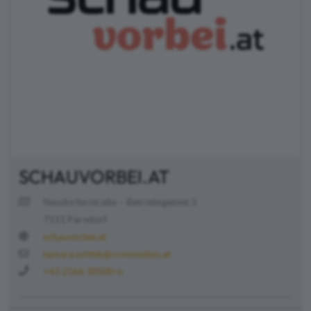
SCHAUVORBEI.AT
Neudorferstraße – Betriebsgebiet 3
7111 Parndorf
schauvorbei.at
tamara.wittek@crmmedien.at
+43 2166 30500-o