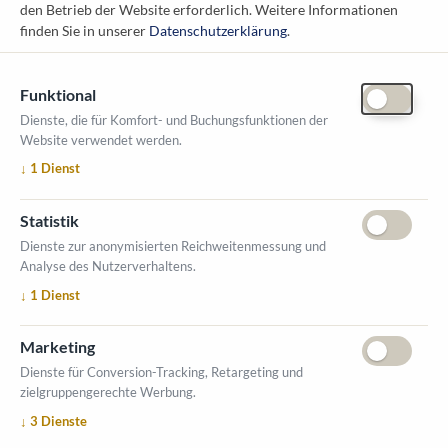
den Betrieb der Website erforderlich.
Weitere Informationen
messe@kommunal.at
finden Sie in unserer
Datenschutzerklärung
.
Funktional
Dienste, die für Komfort- und Buchungsfunktionen der
Website verwendet werden.
ÖFFNUNGSZEITEN MESSE
↓
1
Dienst
1. Oktober 2026, 9-17 Uhr
2. Oktober 2026, 9-16 Uhr
Statistik
VERANSTALTUNGSORT
Dienste zur anonymisierten Reichweitenmessung und
Salzburger Messe
Analyse des Nutzerverhaltens.
Messezentrum 1
↓
1
Dienst
5020 Salzburg
INFORMATIONEN
Marketing
Ausstellerverzeichnis
Dienste für Conversion-Tracking, Retargeting und
zielgruppengerechte Werbung.
Allgemeine Geschäftsbedingungen (AGB)
↓
3
Dienste