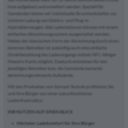
how aufgebaut und erweitert werden. Speziell für
Gemeinden bieten wir individuelle Stromtankstellen zur
sicheren Ladung von Elektro- und Plug-in
Hybridfahrzeugen. Alle Ladestationen können mit einem
einfachen Abrechnungssystem ausgestattet werden.
Neben der klassischen Form der Abrechnung durch einen
externen Betreiber ist zukünftig auch eine einfache
Direktbezahlung des Ladevorgangs mittels NFC-fähiger
Maestro Karte möglich. Dadurch entstehen für den
jeweiligen Betreiber bzw. die Gemeinde keinerlei
abrechnungsrelevante Aufwände.
Mit den Produkten von Schrack Technik profitieren Sie
und Ihre Bürger von einer zukunftssicheren
Ladeinfrastruktur.
IHR NUTZEN AUF EINEN BLICK
H
öchster Ladekomfort f
ür Ihre B
ürger