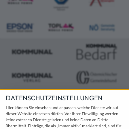
DATENSCHUTZEINSTELLUNGEN
KONTAKT
Hier können Sie einsehen und anpassen, welche Dienste wir auf
dieser Website einsetzen dürfen. Vor Ihrer Einwilligung werden
Österreichischer Kommunal-Verlag GmbH
keine externen Dienste geladen und keine Daten an Dritte
Löwelstraße 6 / 2. Stock
übermittelt. Einträge, die als „Immer aktiv" markiert sind, sind für
1010 Wien