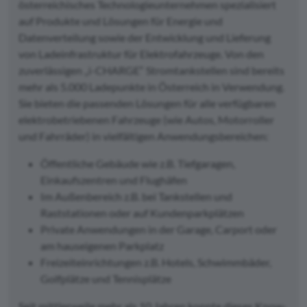
österreichisches Technologieunternehmen spezialisiert
auf Produkte und Lösungen für Energie und
Datenverteilung sowie der Entwicklung und Lieferung
von Ladeinfrastruktur für Elektrofahrzeuge. Von den
zuverlässigen „i-CHARGE“ Stromtankstellen sind bereits
mehr als 5.000 Ladepunkte in Österreich in Verwendung.
Sie bieten die passenden Lösungen für alle verfügbaren
elektrobetriebenen Fahrzeuge (wie Autos, Motorroller
und Fahrräder) in vielfältigen Anwendungsbereichen:
Öffentliche Gebäude wie z.B. Tiefgaragen,
Einkaufszentren und Flughäfen
Im Außenbereich z.B. bei Tankstellen und
Raststationen oder auf Kundenparkplätzen
Private Anwendungen in der Garage, Carport oder
am hauseigenen Parkplatz
Freizeiteinrichtungen z.B. Hotels, Schwimmbäder,
Golfplätze und Tennisplätze
Seit mittlerweile mehr als 10 Jahren konnte dieses Know-