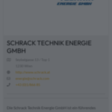
SCHRACK TECHNIK ENERGIE
GMBH
Seybelgasse 13 / Top 1
1230 Wien
http://www.schrack.at
energie@schrack.com
+43 (0)1/866 85
Die Schrack Technik Energie GmbH ist ein führendes