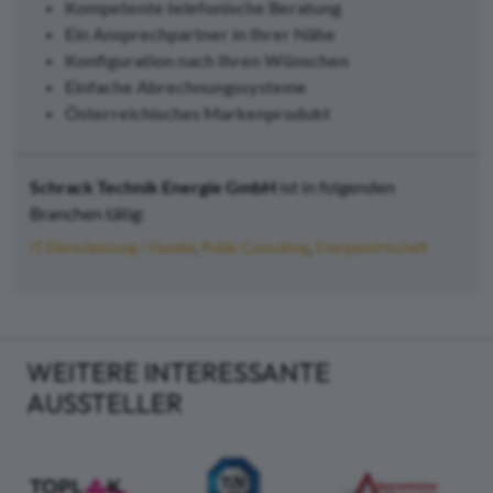
Kompetente telefonische Beratung
Ein Ansprechpartner in Ihrer N
ähe
Konfiguration nach Ihren W
ünschen
Einfache Abrechnungssysteme
Österreichisches Markenprodukt
Schrack Technik Energie GmbH
ist in folgenden
Branchen tätig:
IT Dienstleistung / Handel
Public Consulting
Energiewirtschaft
WEITERE INTERESSANTE
AUSSTELLER