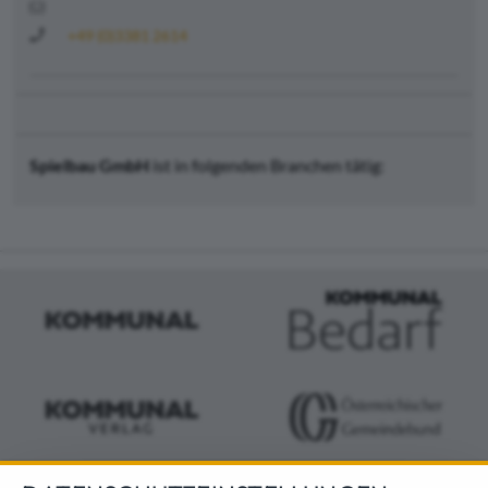
+49 (0)3381 2614
Spielbau GmbH
ist in folgenden Branchen tätig: