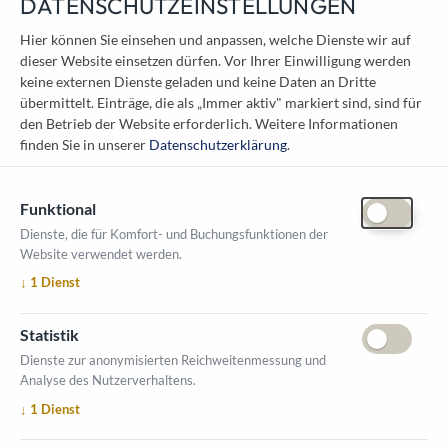
DATENSCHUTZEINSTELLUNGEN
KONTAKT
Hier können Sie einsehen und anpassen, welche Dienste wir auf
dieser Website einsetzen dürfen. Vor Ihrer Einwilligung werden
Österreichischer Kommunal-Verlag GmbH
keine externen Dienste geladen und keine Daten an Dritte
Löwelstraße 6 / 2. Stock
übermittelt. Einträge, die als „Immer aktiv" markiert sind, sind für
1010 Wien
den Betrieb der Website erforderlich.
Weitere Informationen
messe@kommunal.at
finden Sie in unserer
Datenschutzerklärung
.
Funktional
Dienste, die für Komfort- und Buchungsfunktionen der
Website verwendet werden.
ÖFFNUNGSZEITEN MESSE
↓
1
Dienst
1. Oktober 2026, 9-17 Uhr
2. Oktober 2026, 9-16 Uhr
Statistik
VERANSTALTUNGSORT
Dienste zur anonymisierten Reichweitenmessung und
Salzburger Messe
Analyse des Nutzerverhaltens.
Messezentrum 1
↓
1
Dienst
5020 Salzburg