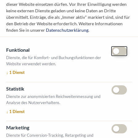
dieser Website einsetzen dürfen. Vor Ihrer Einwilligung werden
Österreichischer Kommunal-Verlag GmbH
keine externen Dienste geladen und keine Daten an Dritte
Löwelstraße 6 / 2. Stock
übermittelt. Einträge, die als „Immer aktiv" markiert sind, sind für
1010 Wien
den Betrieb der Website erforderlich.
Weitere Informationen
messe@kommunal.at
finden Sie in unserer
Datenschutzerklärung
.
Funktional
Dienste, die für Komfort- und Buchungsfunktionen der
Website verwendet werden.
ÖFFNUNGSZEITEN MESSE
↓
1
Dienst
1. Oktober 2026, 9-17 Uhr
2. Oktober 2026, 9-16 Uhr
Statistik
VERANSTALTUNGSORT
Dienste zur anonymisierten Reichweitenmessung und
Salzburger Messe
Analyse des Nutzerverhaltens.
Messezentrum 1
↓
1
Dienst
5020 Salzburg
INFORMATIONEN
Marketing
Ausstellerverzeichnis
Dienste für Conversion-Tracking, Retargeting und