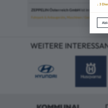
↓
3
Die
ZEPPELIN Österreich GmbH
ist in folgenden
Fuhrpark & Anbaugeräte
Maschinen / Geräte
Straßenb
Abl
WEITERE INTERESSA