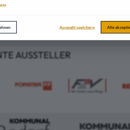
nste
 Branchen tätig:
au & -erhaltung
ehnen
Auswahl speichern
Alle akzepti
NTE AUSSTELLER