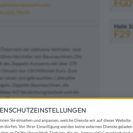
FG0
anfred.pani@zeppelin.com
43 2232 790211
Halle 1
F29
 Österreich der exklusive Vertriebs- und
größten Hersteller von Baumaschinen. Die
ft des Zeppelin Konzerns mit über 270
n Umsatz von 134 Millionen Euro. Zum
er neuen und gebrauchten Caterpillar
gate, Zeppelin Baumaschinen, die
Weber MT Verdichtungstechnik und die
tal Österreich GmbH. Verkauf und Service,
reichweit flächendeckend in fünf
ENSCHUTZEINSTELLUNGEN
r juristische Sitz der Zeppelin Österreich
nnen Sie einsehen und anpassen, welche Dienste wir auf dieser Website
en dürfen. Vor Ihrer Einwilligung werden keine externen Dienste geladen
t.at
.
aten an Dritte übermittelt. Einträge, die als „Immer aktiv" markiert sind, 