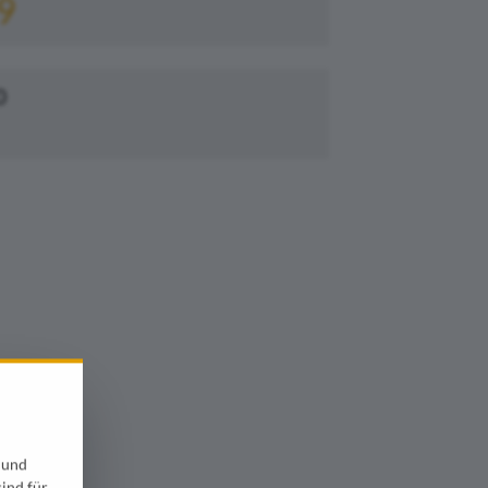
9
0
 und
sind für