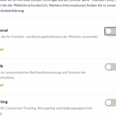
rieb der Website erforderlich.
Weitere Informationen finden Sie in unser
chutzerklärung
.
sungen in den Bereichen Bau und Mining, Agrar
onal
strie: vom Vertrieb und Service von Bauma-
, die für Komfort- und Buchungsfunktionen der Website verwendet
 Projektlösungen bis hin zum Engineering und
ist weltweit in 29 Ländern mit über 12.000
nst
2024 hat Zeppelin einen Umsatz von 3,8
5 abgeschlossene Akquisition stieg der
ik
. Die Geschäftstätigkeit ist in vier
 zur anonymisierten Reichweitenmessung und Analyse des
onstruction Industry & Mining, Rental, Power
erhaltens.
chaft ist die Zeppelin GmbH mit juristischem
nst
 Garching bei München. Gesellschafter sind die
fbau GmbH. Als Stiftungsunternehmen
 gesellschaftlicher Verantwortung.
ting
 für Conversion-Tracking, Retargeting und zielgruppengerechte
om
.
g.