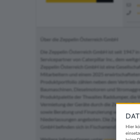
m
+
Über die Zeppelin Österreich GmbH
Die Zeppelin Österreich GmbH ist seit 1947 in
Servicepartner von Caterpillar Inc., dem welt
Zeppelin Österreich GmbH ist eine Gesellscha
Mitarbeitern und einem 2025 erwirtschaftete
Produktportfolio zählen neben dem Vertrieb d
Baumaschinen, Dieselmotoren und Stromaggre
Produktpalette der Thwaites Raddumper, die 
Vermietung der Geräte durch die Zeppelin Ren
sowie Beratung und Finanzierung werden öster
DAT
Niederlassungen angeboten. Die Zentrale und de
GmbH befinden sich in Fischamend bei Wien.
Hier kö
einsetz
Weitere Informationen unter
www.zeppelin-ca
keine D