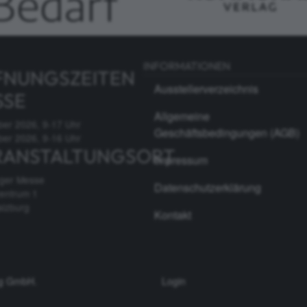
INFORMATIONEN
FNUNGSZEITEN
Ausstellerverzeichnis
SSE
Allgemeine
ber 2026, 9-17 Uhr
Geschäftsbedingungen (AGB)
ber 2026, 9-16 Uhr
RANSTALTUNGSORT
Impressum
rger Messe
Datenschutzerklärung
entrum 1
alzburg
Kontakt
ag GmbH
.
Login