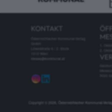
KONTAKT
ÖF
ME
Österreichischer Kommunal-Verlag
GmbH
1. Okto
Löwelstraße 6 / 2. Stock
2. Okto
1010 Wien
VE
messe@kommunal.at
Salzbu
Messez
5020 S
Copyright © 2026,
Österreichischer Kommunal-Verl