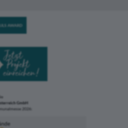
ULS AWARD
ie
sterreich GmbH
munalmesse 2026:
ände