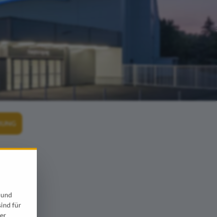
ERUNG
 und
sind für
er