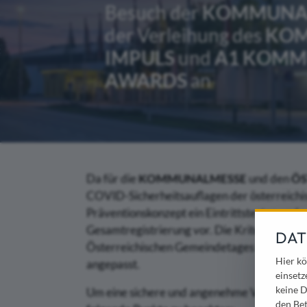
Besuch der
KOMMUNA
der Verleihung des
KOM
IMPULS
und
A1 KOMM
AWARDS
an
Da für die
KOMMUNALMESSE
und den
ÖS
COVID-Sicherheitsauflagen der österreichis
Präventionskonzept ein Eintrittstesten und 
Gesamtregistrierung vor. Die Kriterien zu
DAT
Österreichischen Gemeindetages wurden au
Hier kö
angepasst.
einsetz
keine D
Um eine sichere und angenehme Veranstaltung
den Bet