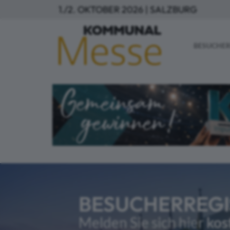
Direkt zum Inhalt
1./2. OKTOBER 2026 | SALZBURG
MAIN
BESUCHER
BESUCHERREGI
Melden Sie sich hier
kos