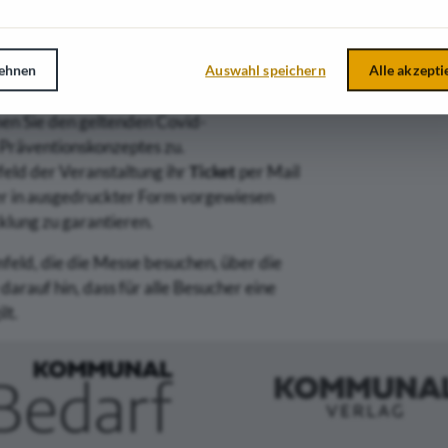
Gruppen, die länger als 15 Minuten
i allen Veranstaltungen im Rahmen der
ehnen
Auswahl speichern
Alle akzepti
chen Gemeindetages ist der
dnung) vorgesehen.
en Sie den geltenden Covid-
Präventionskonzeptes zu.
eld der Veranstaltung ihr
Ticket
per Mail
er in ausgedruckter Form vorgewiesen
klung zu garantieren.
feld, die die Messe besuchen, über die
arauf hin, dass für alle Besucher eine
lt.