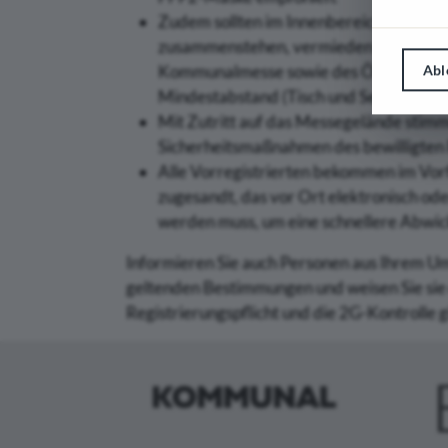
Zudem sollten im Innenbereich größere 
zusammenstehen, vermieden werden. Be
Abl
Kommunalmesse sowie des Österreichis
Mindestabstand (Tisch und Sesselanor
Mit Zutritt auf das Messegelände stimm
Sicherheitsmaßnahmen des bewilligten 
Alle Vorregistrierten bekommen im Vorf
zugesandt, das vor Ort elektronisch od
werden muss, um eine schnellere Abwic
Informieren Sie auch Personen aus Ihrem Um
geltenden Bestimmungen und weisen Sie sie d
Registrierungspflicht und die 2G-Kontrolle gi