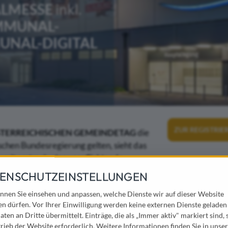
LMESSE
inkl.
MUNAL-
UNAL-DIGITAL
ZUR REGISTRI
TERREICHISCHEN GEMEINDETAG
die
chen Bundesregierung gelten, sieht das
somit erstmals eine verpflichtende
r Abhaltung der Kommunalmesse und des
ENSCHUTZEINSTELLUNGEN
fgrund des vorliegenden Bescheides
nnen Sie einsehen und anpassen, welche Dienste wir auf dieser Website
en dürfen. Vor Ihrer Einwilligung werden keine externen Dienste geladen
aten an Dritte übermittelt. Einträge, die als „Immer aktiv" markiert sind, 
 zu garantieren, bitten wir Sie,
rieb der Website erforderlich.
Weitere Informationen finden Sie in unser