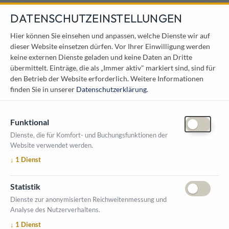
DATENSCHUTZEINSTELLUNGEN
KONTAKT
Hier können Sie einsehen und anpassen, welche Dienste wir auf
dieser Website einsetzen dürfen. Vor Ihrer Einwilligung werden
Österreichischer Kommunal-Verlag GmbH
keine externen Dienste geladen und keine Daten an Dritte
Löwelstraße 6 / 2. Stock
übermittelt. Einträge, die als „Immer aktiv" markiert sind, sind für
1010 Wien
den Betrieb der Website erforderlich.
Weitere Informationen
messe@kommunal.at
finden Sie in unserer
Datenschutzerklärung
.
Funktional
Dienste, die für Komfort- und Buchungsfunktionen der
Website verwendet werden.
ÖFFNUNGSZEITEN MESSE
↓
1
Dienst
1. Oktober 2026, 9-17 Uhr
2. Oktober 2026, 9-16 Uhr
Statistik
VERANSTALTUNGSORT
Dienste zur anonymisierten Reichweitenmessung und
Salzburger Messe
Analyse des Nutzerverhaltens.
Messezentrum 1
↓
1
Dienst