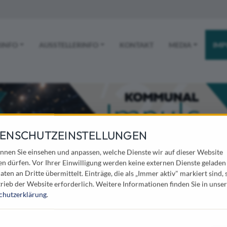
 NAVIGATION
INFO
AUSSTELLERINFO
KONTAKT
MEDIA
IMP
ENSCHUTZEINSTELLUNGEN
nnen Sie einsehen und anpassen, welche Dienste wir auf dieser Website
en dürfen. Vor Ihrer Einwilligung werden keine externen Dienste geladen
aten an Dritte übermittelt. Einträge, die als „Immer aktiv" markiert sind, 
rieb der Website erforderlich.
Weitere Informationen finden Sie in unser
ung um einen wichtigen Informationsschwerpunkt erweitert. S
chutzerklärung
.
en zugeschnittene Themen werden von namhaften Referenten v
wendbarkeit der Inhalte im Mittelpunkt der Seminare. Vor und