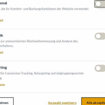
onal
, die für Komfort- und Buchungsfunktionen der Website verwendet
nden Themen angeboten:
nst
ik
 zur anonymisierten Reichweitenmessung und Analyse des
erhaltens.
nst
ting
 für Conversion-Tracking, Retargeting und zielgruppengerechte
g.
INFORMATIONEN
FNUNGSZEITEN
nste
Ausstellerverzeichnis
SSE
Allgemeine
ber 2026, 9-17 Uhr
Geschäftsbedingungen (AGB)
ehnen
Auswahl speichern
Alle akzepti
ber 2026, 9-16 Uhr