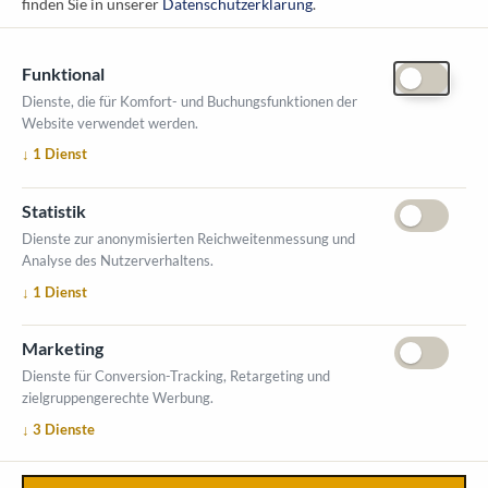
finden Sie in unserer
Datenschutzerklärung
.
Funktional
Dienste, die für Komfort- und Buchungsfunktionen der
Website verwendet werden.
ÖFFNUNGSZEITEN MESSE
↓
1
Dienst
1. Oktober 2026, 9-17 Uhr
2. Oktober 2026, 9-16 Uhr
Statistik
VERANSTALTUNGSORT
Dienste zur anonymisierten Reichweitenmessung und
Salzburger Messe
Analyse des Nutzerverhaltens.
Messezentrum 1
↓
1
Dienst
5020 Salzburg
INFORMATIONEN
Marketing
Ausstellerverzeichnis
Dienste für Conversion-Tracking, Retargeting und
zielgruppengerechte Werbung.
Allgemeine Geschäftsbedingungen (AGB)
↓
3
Dienste
Impressum
Datenschutzerklärung
Kontakt