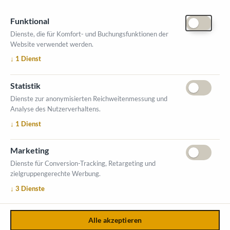
Funktional
Dienste, die für Komfort- und Buchungsfunktionen der
Website verwendet werden.
ÖFFNUNGSZEITEN MESSE
↓
1
Dienst
1. Oktober 2026, 9-17 Uhr
2. Oktober 2026, 9-16 Uhr
Statistik
VERANSTALTUNGSORT
Dienste zur anonymisierten Reichweitenmessung und
Salzburger Messe
Analyse des Nutzerverhaltens.
Messezentrum 1
↓
1
Dienst
5020 Salzburg
INFORMATIONEN
Marketing
Ausstellerverzeichnis
Dienste für Conversion-Tracking, Retargeting und
zielgruppengerechte Werbung.
Allgemeine Geschäftsbedingungen (AGB)
↓
3
Dienste
Impressum
Datenschutzerklärung
Kontakt
Alle akzeptieren