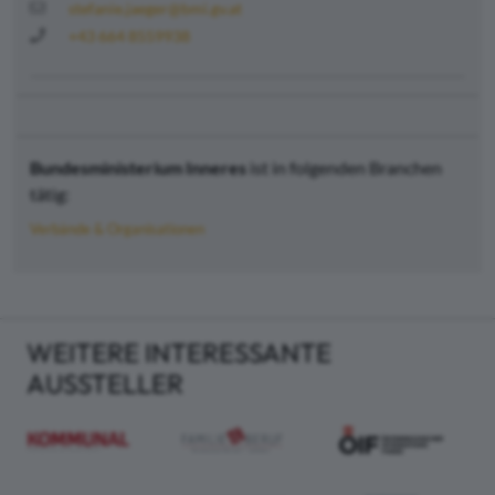
stefanie.jaeger@bmi.gv.at
+43 664 8559938
Bundesministerium Inneres
ist in folgenden Branchen
tätig:
Verbände & Organisationen
WEITERE INTERESSANTE
AUSSTELLER