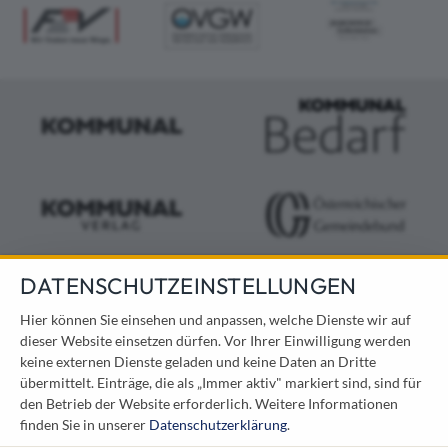
DATENSCHUTZEINSTELLUNGEN
KONTAKT
Hier können Sie einsehen und anpassen, welche Dienste wir auf
dieser Website einsetzen dürfen. Vor Ihrer Einwilligung werden
Österreichischer Kommunal-Verlag GmbH
keine externen Dienste geladen und keine Daten an Dritte
Löwelstraße 6 / 2. Stock
übermittelt. Einträge, die als „Immer aktiv" markiert sind, sind für
1010 Wien
den Betrieb der Website erforderlich.
Weitere Informationen
messe@kommunal.at
finden Sie in unserer
Datenschutzerklärung
.