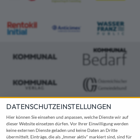
DATENSCHUTZEINSTELLUNGEN
KONTAKT
Hier können Sie einsehen und anpassen, welche Dienste wir auf
dieser Website einsetzen dürfen. Vor Ihrer Einwilligung werden
Österreichischer Kommunal-Verlag GmbH
keine externen Dienste geladen und keine Daten an Dritte
Löwelstraße 6 / 2. Stock
übermittelt. Einträge, die als „Immer aktiv" markiert sind, sind für
1010 Wien