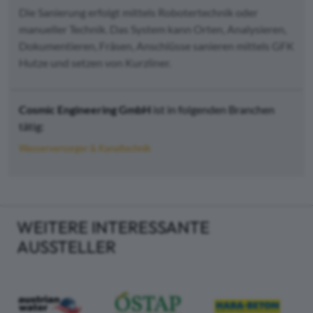
Die Sanierung erfolgt mittels Robotertechnik oder
manueller Technik. Das System kann Orten, Analysieren,
Dokumentieren, Fräsen, Anschlüsse sanieren mittels GFK
Hutze und setzen von Kurzliner.
Cosmic Engineering GmbH
ist in folgenden Branchen
tätig:
Wasserversorger & Kanaltechnik
WEITERE INTERESSANTE
AUSSTELLER