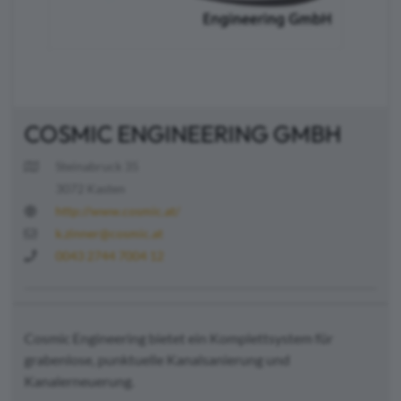
COSMIC ENGINEERING GMBH
Steinabruck 35
3072 Kasten
http://www.cosmic.at/
k.zinner@cosmic.at
0043 2744 7004 12
Cosmic Engineering bietet ein Komplettsystem für
grabenlose, punktuelle Kanalsanierung und
Kanalerneuerung.