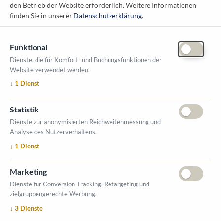
den Betrieb der Website erforderlich.
Weitere Informationen
messe@kommunal.at
finden Sie in unserer
Datenschutzerklärung
.
Funktional
Dienste, die für Komfort- und Buchungsfunktionen der
Website verwendet werden.
ÖFFNUNGSZEITEN MESSE
↓
1
Dienst
1. Oktober 2026, 9-17 Uhr
2. Oktober 2026, 9-16 Uhr
Statistik
VERANSTALTUNGSORT
Dienste zur anonymisierten Reichweitenmessung und
Salzburger Messe
Analyse des Nutzerverhaltens.
Messezentrum 1
↓
1
Dienst
5020 Salzburg
INFORMATIONEN
Marketing
Ausstellerverzeichnis
Dienste für Conversion-Tracking, Retargeting und
zielgruppengerechte Werbung.
Allgemeine Geschäftsbedingungen (AGB)
↓
3
Dienste