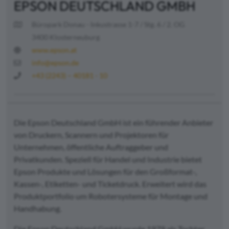
EPSON DEUTSCHLAND GMBH
Büropark Donau - Inkustrasse 1-7 / Stg. 6 / 2. OG
3400 Klosterneuburg
www.epson.at
info@epson.de
+43 (2243) – 40181 - 10
Die Epson Deutschland GmbH ist ein führender Anbieter
von Druckern, Scannern und Projektoren für
Unternehmen, öffentliche Auftraggeber und
Privatkunden. Speziell für Handel und Industrie bietet
Epson Produkte und Lösungen für den Großformat-,
Kassen-, Etiketten- und Ticketdruck. Erweitert wird das
Produktportfolio um Robotersysteme für Montage und
Handhabung.
Die Epson Deutschland GmbH wurde 1979 als Tochter