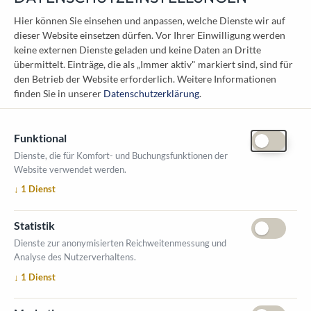
KONTAKT
Hier können Sie einsehen und anpassen, welche Dienste wir auf
dieser Website einsetzen dürfen. Vor Ihrer Einwilligung werden
Österreichischer Kommunal-Verlag GmbH
keine externen Dienste geladen und keine Daten an Dritte
Löwelstraße 6 / 2. Stock
übermittelt. Einträge, die als „Immer aktiv" markiert sind, sind für
1010 Wien
den Betrieb der Website erforderlich.
Weitere Informationen
messe@kommunal.at
finden Sie in unserer
Datenschutzerklärung
.
Funktional
Dienste, die für Komfort- und Buchungsfunktionen der
Website verwendet werden.
ÖFFNUNGSZEITEN MESSE
↓
1
Dienst
1. Oktober 2026, 9-17 Uhr
2. Oktober 2026, 9-16 Uhr
Statistik
VERANSTALTUNGSORT
Dienste zur anonymisierten Reichweitenmessung und
Salzburger Messe
Analyse des Nutzerverhaltens.
Messezentrum 1
↓
1
Dienst
5020 Salzburg
INFORMATIONEN