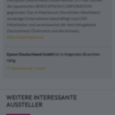
der japanischen SEIKO EPSON CORPORATION
gegründet. Das in Meerbusch (Nordrhein-Westfalen)
ansässige Unternehmen beschäftigt rund 250
Mitarbeiter und verantwortet die Vertriebsgebiete
Deutschland, Österreich und die Schweiz.
http://www.epson.at
Epson Deutschland GmbH
ist in folgenden Branchen
tätig:
IT Dienstleistung / Handel
WEITERE INTERESSANTE
AUSSTELLER