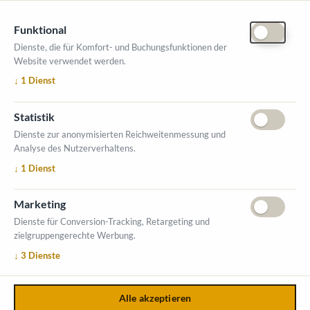
Funktional
Dienste, die für Komfort- und Buchungsfunktionen der
Website verwendet werden.
ÖFFNUNGSZEITEN MESSE
↓
1
Dienst
1. Oktober 2026, 9-17 Uhr
2. Oktober 2026, 9-16 Uhr
Statistik
VERANSTALTUNGSORT
Dienste zur anonymisierten Reichweitenmessung und
Salzburger Messe
Analyse des Nutzerverhaltens.
Messezentrum 1
↓
1
Dienst
5020 Salzburg
INFORMATIONEN
Marketing
Ausstellerverzeichnis
Dienste für Conversion-Tracking, Retargeting und
zielgruppengerechte Werbung.
Allgemeine Geschäftsbedingungen (AGB)
↓
3
Dienste
Impressum
Datenschutzerklärung
Kontakt
Alle akzeptieren