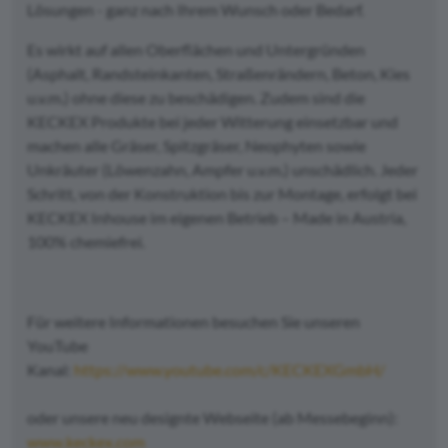
Lösungen - ganz nach Ihrem Wunsch oder Bedarf.
Es wirkt auf allen Oberflächen und Untergründen
(Asphalt, Randsteinkanten, Straßenrändern, Beton, Kies
u.v.m.) ohne diese zu beschädigen. Zudem sind die
KECKEX Produkte bei jeder Witterung einsetzbar und
machen alle Gräser, Spitzgräser, Neophyten sowie
Unkräuter (Löwenzahn, Ampfer u.v.m.) unschädlich. Jeder
Schritt, von der Konstruktion bis zur Montage, erfolgt bei
KECKEX Inhouse im eigenen Betrieb – Made in Austria,
100% chemiefrei.
Für weitere Informationen besuchen Sie unseren
YouTube
Kanal:
https://www.youtube.com/c/KECKEXGmbH/
oder unsere neu designte Webseite (ab Messebeginn):
www.keckex.com