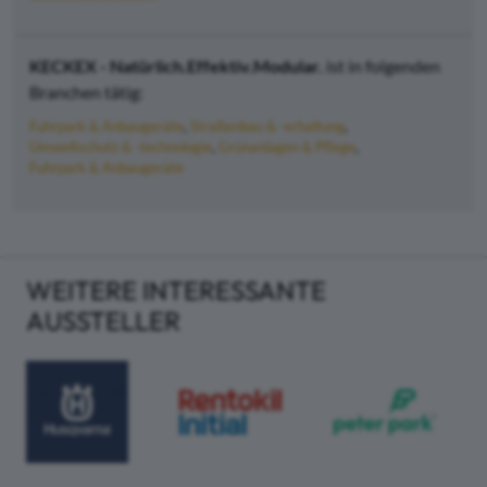
KECKEX - Natürlich.Effektiv.Modular.
ist in folgenden
Branchen tätig:
Fuhrpark & Anbaugeräte
Straßenbau & -erhaltung
Umweltschutz & -technologie
Grünanlagen & Pflege
Fuhrpark & Anbaugeräte
WEITERE INTERESSANTE
AUSSTELLER