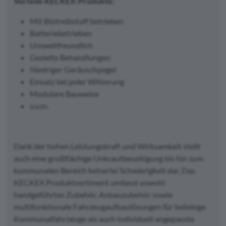
Vorteile KECKEX-Produkte:
Mit Biotreibstoff betrieben
Batteriebetrieben
Umweltfreundlich
Gezielte Behandlungen
Niedriger Geräuschpegel
Einsatz bei jeder Witterung
Modulare Bauweise
u.v.m.
Dank der hohen Leistungskraft und Wirksamkeit stellt
auch eine großflächige Unkrautbeseitigung bis hin zum
kommunalen Bereich keinerlei Schwierigkeit dar. Das
KECKEX Produktsortiment umfasst sowohl
handgeführtes Zubehör, Anbauzubehör sowie
multifunktionale Fahrzeugaufbaulösungen für beliebige
Kommunalfahrzeuge als auch individuell angepasste