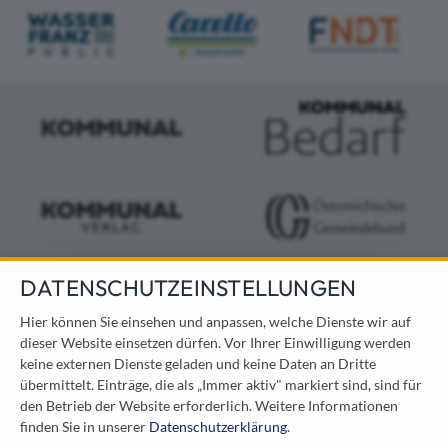
DATENSCHUTZEINSTELLUNGEN
KONTAKT
Hier können Sie einsehen und anpassen, welche Dienste wir auf
dieser Website einsetzen dürfen. Vor Ihrer Einwilligung werden
Österreichischer Kommunal-Verlag GmbH
keine externen Dienste geladen und keine Daten an Dritte
Löwelstraße 6 / 2. Stock
übermittelt. Einträge, die als „Immer aktiv" markiert sind, sind für
1010 Wien
den Betrieb der Website erforderlich.
Weitere Informationen
messe@kommunal.at
finden Sie in unserer
Datenschutzerklärung
.