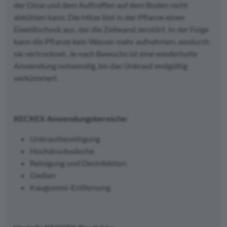
der Düse und dem Auftreffen auf dem Boden nicht
abkühlen kann. Die Hitze löst in der Pflanze einen
Eiweißschock aus, der die Zellwand zerstört. In der Folge
kann die Pflanze kein Wasser mehr aufnehmen, wodurch
sie vertrocknet. Je nach Bewuchs ist eine wiederholte
Anwendung notwendig, bis das Unkraut endgültig
verkümmert.
KECKEX Anwendungsbereiche:
Unkrautbeseitigung
Hochdruckwäsche
Reinigung und Desinfektion
Gießen
Kaugummi-Entfernung