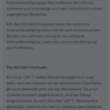
Unkrautbeseitigungsgeräten entfernen Sie Unkraut
schonend und zuverlässig aus Fugen und anderen schwer
zugänglichen Bereichen.
Mit den KECKEX Produkten bietet die natürliche
Unkrautbeseitigung ohne Chemie auch im kommunalen
Bereich eine optimale Lösung für die achtsame
Unkrautbeseitigung, sowie eine schonende Reinigung
von Freiflächen.
Die KECKEX-Methode:
Ein bis zu 130° C heißes Wasserdampfgemisch sorgt
dafür, dass das Unkraut auf der bearbeiteten Oberfläche
genauso bekämpft wird, wie das Wurzelwerk. Da unser
Zubehör komplett abgedichtet ist, wird der Dampf
eingeschlossen. So wird eine über 100° C-Atmosphäre
geschaffen, wodurch das Wasser zwischen dem Verlassen