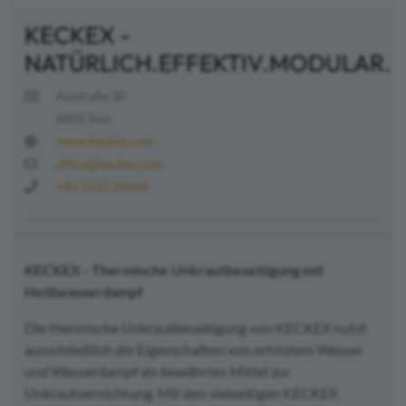
KECKEX -
NATÜRLICH.EFFEKTIV.MODULAR.
Austraße 30
6832 Sulz
www.keckex.com
office@keckex.com
+43 5522 24664
KECKEX - Thermische Unkrautbeseitigung mit
Heißwasserdampf
Die thermische Unkrautbeseitigung von KECKEX nutzt
ausschließlich die Eigenschaften von erhitztem Wasser
und Wasserdampf als bewährtes Mittel zur
Unkrautvernichtung. Mit den vielseitigen KECKEX