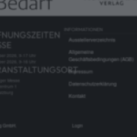
INFORMATIONEN
FNUNGSZEITEN
Ausstellerverzeichnis
SSE
Allgemeine
ber 2026, 9-17 Uhr
Geschäftsbedingungen (AGB)
ber 2026, 9-16 Uhr
RANSTALTUNGSORT
Impressum
rger Messe
Datenschutzerklärung
entrum 1
alzburg
Kontakt
ag GmbH
.
Login