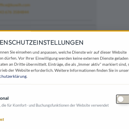
ffice@kuwih.com
43 676 3584844
ENSCHUTZEINSTELLUNGEN
in mobiles und flexibles Spielhaus,
nnen Sie einsehen und anpassen, welche Dienste wir auf dieser Website
und vieles mehr für Kinder.
en dürfen. Vor Ihrer Einwilligung werden keine externen Dienste geladen
aten an Dritte übermittelt. Einträge, die als „Immer aktiv" markiert sind, 
himmel, unterschiedliche, austauschbare
rieb der Website erforderlich.
Weitere Informationen finden Sie in unser
gen dafür, dass
K
u
W
i
H
immer interessant
chutzerklärung
.
enbereich durch ein einfaches Stecksystem in
uf- und abgebaut werden.
onal
 mit Hilfe einer Wandhalterung bespielt
, die für Komfort- und Buchungsfunktionen der Website verwendet
 sind mit einer von uns entwickelten und
nst
und
K
u
W
i
H
ist
TÜV Austria geprüft
.