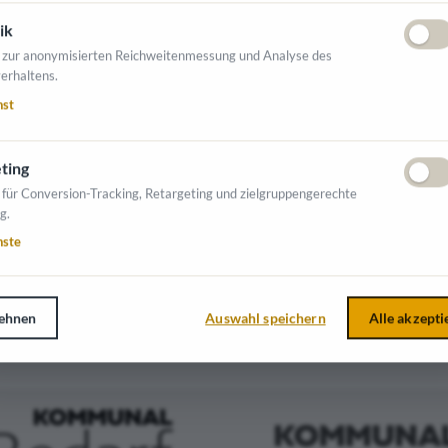
ik
 zur anonymisierten Reichweitenmessung und Analyse des
 Büroausstattung
erhaltens.
nst
ting
NTE AUSSTELLER
 für Conversion-Tracking, Retargeting und zielgruppengerechte
g.
nste
ehnen
Auswahl speichern
Alle akzepti