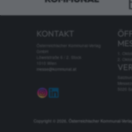
KONTAKT
ÖF
ME
Österreichischer Kommunal-Verlag
GmbH
1. Okto
Löwelstraße 6 / 2. Stock
2. Okto
1010 Wien
VE
messe@kommunal.at
Salzbu
Messez
5020 S
Copyright © 2026,
Österreichischer Kommunal-Verl