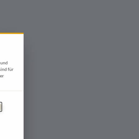
 und
sind für
er