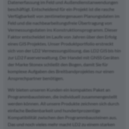
Datenerfassung im Feld und Außendienstanwendungen
beschäftigt. Entscheidend für ein Projekt ist die rasche
Verfügbarkeit von zentimetergenauen Planungsdaten im
Feld und die nachbearbeitungsfreie Übertragung von
Vermessungsdaten ins Konstruktionsprogramm. Dieser
Faktor entscheidet im Laufe von Jahren über den Erfolg
eines GIS Projektes. Unser Produktportfolio erstreckt
sich von der LD2 Vermessungslösung, das LD2 GIS bis hin
zur LD2 Faserverwaltung. Der Handel mit GNSS Geräten
der Marke Stonex schließt den Bogen, damit Sie für
komplexe Aufgaben des Breitbandprojektes nur einen
Ansprechpartner benötigen.
Wir bieten unseren Kunden ein kompaktes Paket an
Programmbausteinen, die individuell zusammengestellt
werden können. All unsere Produkte zeichnen sich durch
einfache Bedienbarkeit und hundertprozentige
Kompatibilität zwischen den Programmbausteinen aus.
Das und noch vieles mehr macht LD2 zu einem starken