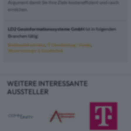
Argument damit Sie Ihre Ziele kosteneffizient und rasch
erreichen.
LD2 Geoinformationssysteme GmbH
ist in folgenden
Branchen tätig:
Breitbandinfrastruktur
IT Dienstleistung / Handel
Wasserversorger & Kanaltechnik
WEITERE INTERESSANTE
AUSSTELLER