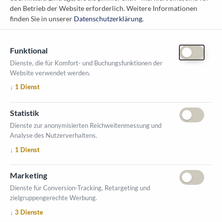
1010 Wien
den Betrieb der Website erforderlich.
Weitere Informationen
messe@kommunal.at
finden Sie in unserer
Datenschutzerklärung
.
Funktional
Dienste, die für Komfort- und Buchungsfunktionen der
Website verwendet werden.
ÖFFNUNGSZEITEN MESSE
↓
1
Dienst
1. Oktober 2026, 9-17 Uhr
2. Oktober 2026, 9-16 Uhr
Statistik
VERANSTALTUNGSORT
Dienste zur anonymisierten Reichweitenmessung und
Salzburger Messe
Analyse des Nutzerverhaltens.
Messezentrum 1
↓
1
Dienst
5020 Salzburg
INFORMATIONEN
Marketing
Ausstellerverzeichnis
Dienste für Conversion-Tracking, Retargeting und
zielgruppengerechte Werbung.
Allgemeine Geschäftsbedingungen (AGB)
↓
3
Dienste