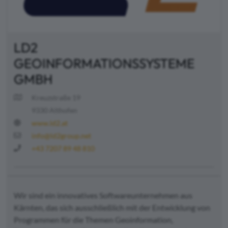
LD2
GEOINFORMATIONSSYSTEME
GMBH
Kreuzstraße 19
9330 Althofen
www.ld2.at
info@ld2group.net
+43 7207 89 48 810
Wir sind ein innovatives Softwareunternehmen aus
Kärnten, das sich ausschließlich mit der Entwicklung von
Programmen für die Themen Geoinformation,