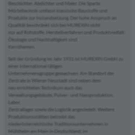
Beschichter, Abdichter und Maler. Die Sparte
Mörteltechnik umfasst klassische Baustoffe und
Produkte zur Instandsetzung. Der hohe Anspruch an
Qualität beschränkt sich bei MUREXIN nicht
nur auf Rohstoffe, Herstellverfahren und Produktvielfalt:
Ökologie und Nachhaltigkeit sind
Kernthemen.
Seit der Gründung im Jahr 1931 ist MUREXIN GmbH zu
einer international tätigen
Unternehmensgruppe gewachsen. Am Standort der
Zentrale in Wiener Neustadt sind neben dem
neu errichteten Technikum auch das
Verwaltungsgebäude, Pulver- und Nassproduktion,
Labor,
Zentrallager sowie die Logistik angesiedelt. Weitere
Produktionsstätten betreibt das
niederösterreichische Traditionsunternehmen in
Mühlheim am Main in Deutschland, im