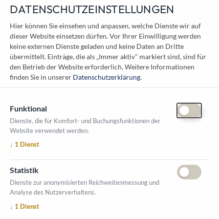
DATENSCHUTZEINSTELLUNGEN
KONTAKT
Hier können Sie einsehen und anpassen, welche Dienste wir auf
dieser Website einsetzen dürfen. Vor Ihrer Einwilligung werden
Österreichischer Kommunal-Verlag GmbH
keine externen Dienste geladen und keine Daten an Dritte
Löwelstraße 6 / 2. Stock
übermittelt. Einträge, die als „Immer aktiv" markiert sind, sind für
1010 Wien
den Betrieb der Website erforderlich.
Weitere Informationen
messe@kommunal.at
finden Sie in unserer
Datenschutzerklärung
.
Funktional
Dienste, die für Komfort- und Buchungsfunktionen der
Website verwendet werden.
ÖFFNUNGSZEITEN MESSE
↓
1
Dienst
1. Oktober 2026, 9-17 Uhr
2. Oktober 2026, 9-16 Uhr
Statistik
VERANSTALTUNGSORT
Dienste zur anonymisierten Reichweitenmessung und
Salzburger Messe
Analyse des Nutzerverhaltens.
Messezentrum 1
↓
1
Dienst
5020 Salzburg