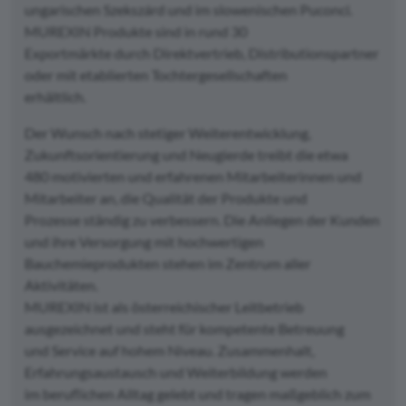
ungarischen Szekszárd und im slowenischen Puconci.
MUREXIN Produkte sind in rund 30
Exportmärkte durch Direktvertrieb, Distributionspartner
oder mit etablierten Tochtergesellschaften
erhältlich.
Der Wunsch nach stetiger Weiterentwicklung,
Zukunftsorientierung und Neugierde treibt die etwa
480 motivierten und erfahrenen Mitarbeiterinnen und
Mitarbeiter an, die Qualität der Produkte und
Prozesse ständig zu verbessern. Die Anliegen der Kunden
und ihre Versorgung mit hochwertigen
Bauchemieprodukten stehen im Zentrum aller
Aktivitäten.
MUREXIN ist als österreichischer Leitbetrieb
ausgezeichnet und steht für kompetente Betreuung
und Service auf hohem Niveau. Zusammenhalt,
Erfahrungsaustausch und Weiterbildung werden
im beruflichen Alltag gelebt und tragen maßgeblich zum