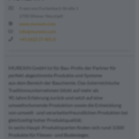
Franz von Furtenbach Straße 1
2700 Wiener Neustadt
www.murexin.com
info@murexin.com
+43 2622 27 401-0
MUREXIN GmbH ist für Bau-Profis der Partner für
perfekt abgestimmte Produkte und Systeme
aus dem Bereich der Bauchemie. Das österreichische
Traditionsunternehmen blickt auf mehr als
90 Jahre Erfahrung zurück und setzt auf eine
umweltschonende Produktion sowie die Entwicklung
von umwelt- und verarbeiterfreundlichen Produkten bei
gleichzeitig hoher Produktqualität.
In sechs Haupt-Produktsparten finden sich rund 3.000
Produkte für Fliesen- und Bodenleger,