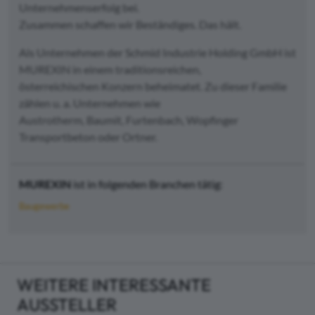
Unternehmenserfolg bei.
Zusammen schaffen wir Beständiges. Das hält.
Als Unternehmen der Schmid Industrie Holding GmbH ist
MUREXIN in einem traditionsreichen,
österreichischen Konzern beheimatet. Zu dieser Familie
zählen u. a. Unternehmen wie
Austrotherm, Baumit, Furtenbach, Wopfinger
Transportbeton oder Ortner.
MUREXIN
ist in folgenden Branchen tätig:
Baugewerbe
WEITERE INTERESSANTE
AUSSTELLER