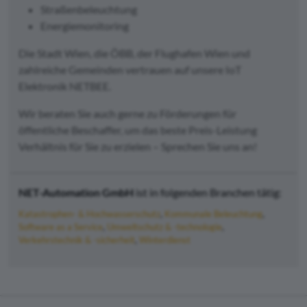
Straßenbeleuchtung
Energiemonitoring
Die Stadt Wien, die ÖBB, der Flughafen Wien und
zahlreiche Gemeinden vertrauen auf unsere IoT
Elektronik NETBEE.
Wir beraten Sie auch gerne zu Förderungen für
öffentliche Beschaffer, um das beste Preis-Leistung
Verhältnis für Sie zu erzielen – Sprechen Sie uns an!
NET-Automation GmbH
ist in folgenden Branchen tätig:
Katastrophen- & Hochwasserschutz
Kommunale Beleuchtung
Software as a Service
Umweltschutz & -technologie
Verkehrstechnik & -sicherheit
Winterdienst