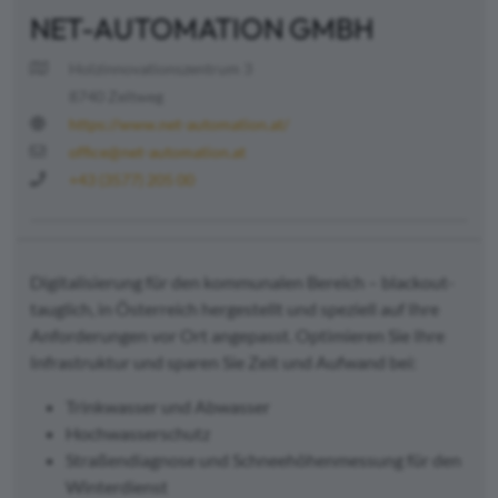
NET-AUTOMATION GMBH
Holzinnovationszentrum 3
8740 Zeltweg
https://www.net-automation.at/
office@net-automation.at
+43 (3577) 205 00
Digitalisierung für den kommunalen Bereich – blackout-
tauglich, in Österreich hergestellt und speziell auf Ihre
Anforderungen vor Ort angepasst. Optimieren Sie Ihre
Infrastruktur und sparen Sie Zeit und Aufwand bei:
Trinkwasser und Abwasser
Hochwasserschutz
Straßendiagnose und Schneehöhenmessung für den
Winterdienst