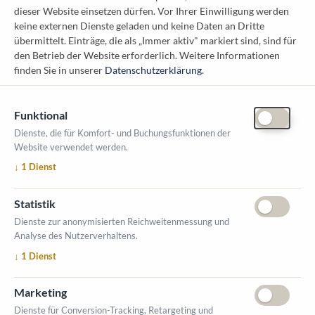
dieser Website einsetzen dürfen. Vor Ihrer Einwilligung werden
Österreichischer Kommunal-Verlag GmbH
keine externen Dienste geladen und keine Daten an Dritte
Löwelstraße 6 / 2. Stock
übermittelt. Einträge, die als „Immer aktiv" markiert sind, sind für
1010 Wien
den Betrieb der Website erforderlich.
Weitere Informationen
messe@kommunal.at
finden Sie in unserer
Datenschutzerklärung
.
Funktional
Dienste, die für Komfort- und Buchungsfunktionen der
Website verwendet werden.
ÖFFNUNGSZEITEN MESSE
↓
1
Dienst
1. Oktober 2026, 9-17 Uhr
2. Oktober 2026, 9-16 Uhr
Statistik
VERANSTALTUNGSORT
Dienste zur anonymisierten Reichweitenmessung und
Salzburger Messe
Analyse des Nutzerverhaltens.
Messezentrum 1
↓
1
Dienst
5020 Salzburg
INFORMATIONEN
Marketing
Ausstellerverzeichnis
Dienste für Conversion-Tracking, Retargeting und