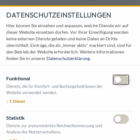
DATENSCHUTZEINSTELLUNGEN
KONTAKT
Hier können Sie einsehen und anpassen, welche Dienste wir auf
dieser Website einsetzen dürfen. Vor Ihrer Einwilligung werden
Österreichischer Kommunal-Verlag GmbH
keine externen Dienste geladen und keine Daten an Dritte
Löwelstraße 6 / 2. Stock
übermittelt. Einträge, die als „Immer aktiv" markiert sind, sind für
1010 Wien
den Betrieb der Website erforderlich.
Weitere Informationen
messe@kommunal.at
finden Sie in unserer
Datenschutzerklärung
.
Funktional
Dienste, die für Komfort- und Buchungsfunktionen der
Website verwendet werden.
ÖFFNUNGSZEITEN MESSE
↓
1
Dienst
1. Oktober 2026, 9-17 Uhr
2. Oktober 2026, 9-16 Uhr
Statistik
VERANSTALTUNGSORT
Dienste zur anonymisierten Reichweitenmessung und
Salzburger Messe
Analyse des Nutzerverhaltens.
Messezentrum 1