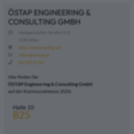
ÖSTAP ENGINEERING &
CONSULTING GMBH
Heiligenstädter Straße 51/3
1190 Wien
https://www.oestap.at/
office@oestap.at
01/505 27 43
Hier finden Sie
ÖSTAP Engineering & Consulting GmbH
auf der Kommunalmesse 2026:
Halle 10
B25