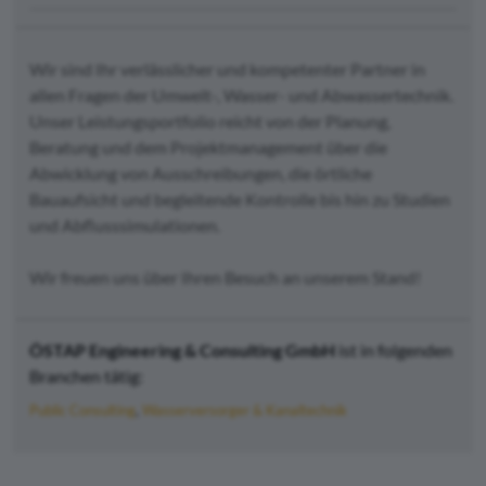
Wir sind Ihr verlässlicher und kompetenter Partner in
allen Fragen der Umwelt-, Wasser- und Abwassertechnik.
Unser Leistungsportfolio reicht von der Planung,
Beratung und dem Projektmanagement über die
Abwicklung von Ausschreibungen, die örtliche
Bauaufsicht und begleitende Kontrolle bis hin zu Studien
und Abflusssimulationen.
Wir freuen uns über Ihren Besuch an unserem Stand!
ÖSTAP Engineering & Consulting GmbH
ist in folgenden
Branchen tätig:
Public Consulting
Wasserversorger & Kanaltechnik