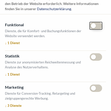
1010 Wien
den Betrieb der Website erforderlich.
Weitere Informationen
messe@kommunal.at
finden Sie in unserer
Datenschutzerklärung
.
Funktional
Dienste, die für Komfort- und Buchungsfunktionen der
Website verwendet werden.
ÖFFNUNGSZEITEN MESSE
↓
1
Dienst
1. Oktober 2026, 9-17 Uhr
2. Oktober 2026, 9-16 Uhr
Statistik
VERANSTALTUNGSORT
Dienste zur anonymisierten Reichweitenmessung und
Salzburger Messe
Analyse des Nutzerverhaltens.
Messezentrum 1
↓
1
Dienst
5020 Salzburg
INFORMATIONEN
Marketing
Ausstellerverzeichnis
Dienste für Conversion-Tracking, Retargeting und
zielgruppengerechte Werbung.
Allgemeine Geschäftsbedingungen (AGB)
↓
3
Dienste