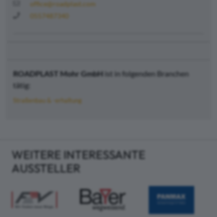
office@roadplast.com
0557487340
ROADPLAST Mohr GmbH
ist in folgenden Branchen
tätig:
Straßenbau & -erhaltung
WEITERE INTERESSANTE
AUSSTELLER