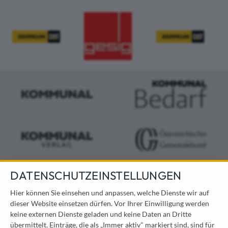
DATENSCHUTZEINSTELLUNGEN
KONTAKT
Hier können Sie einsehen und anpassen, welche Dienste wir auf
dieser Website einsetzen dürfen. Vor Ihrer Einwilligung werden
Österreichischer Kommunal-Verlag GmbH
keine externen Dienste geladen und keine Daten an Dritte
Löwelstraße 6 / 2. Stock
übermittelt. Einträge, die als „Immer aktiv" markiert sind, sind für