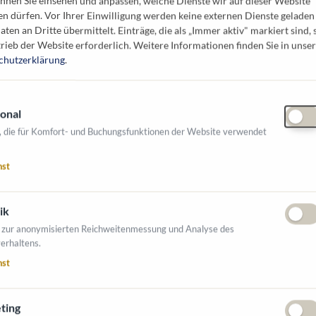
nnen Sie einsehen und anpassen, welche Dienste wir auf dieser Website
ww.schubert-franzke.com
en dürfen. Vor Ihrer Einwilligung werden keine externen Dienste geladen
aten an Dritte übermittelt. Einträge, die als „Immer aktiv" markiert sind, 
.seltenheim@schubert-franzke.com
rieb der Website erforderlich.
Weitere Informationen finden Sie in unser
2742/78 501 - 84
chutzerklärung
.
onal
den Branchen tätig:
, die für Komfort- und Buchungsfunktionen der Website verwendet
nst
ik
NTE AUSSTELLER
 zur anonymisierten Reichweitenmessung und Analyse des
erhaltens.
nst
ting