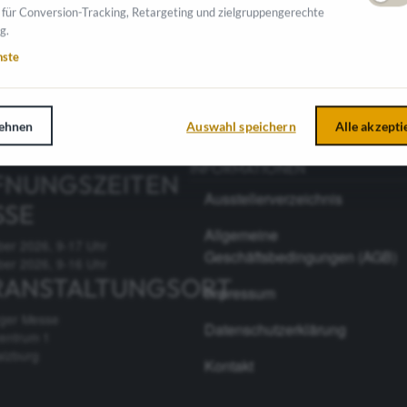
 für Conversion-Tracking, Retargeting und zielgruppengerechte
g.
nste
ehnen
Auswahl speichern
Alle akzepti
INFORMATIONEN
FNUNGSZEITEN
Ausstellerverzeichnis
SSE
Allgemeine
ber 2026, 9-17 Uhr
Geschäftsbedingungen (AGB)
ber 2026, 9-16 Uhr
RANSTALTUNGSORT
Impressum
rger Messe
Datenschutzerklärung
entrum 1
alzburg
Kontakt