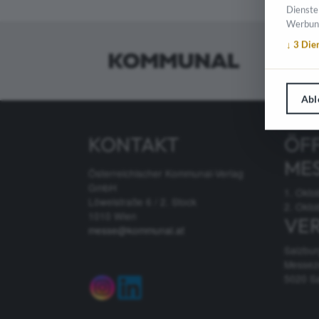
Dienste
Werbun
↓
3
Die
Abl
KONTAKT
ÖF
ME
Österreichischer Kommunal-Verlag
GmbH
1. Okto
Löwelstraße 6 / 2. Stock
2. Okto
1010 Wien
VE
messe@kommunal.at
Salzbu
Messez
5020 S