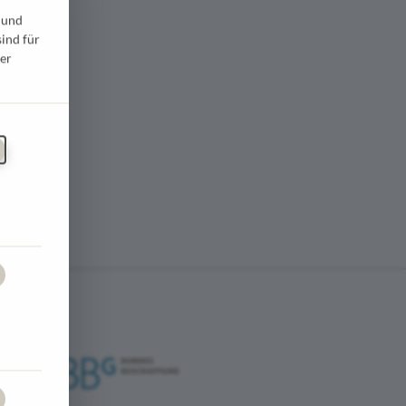
 und
sind für
er