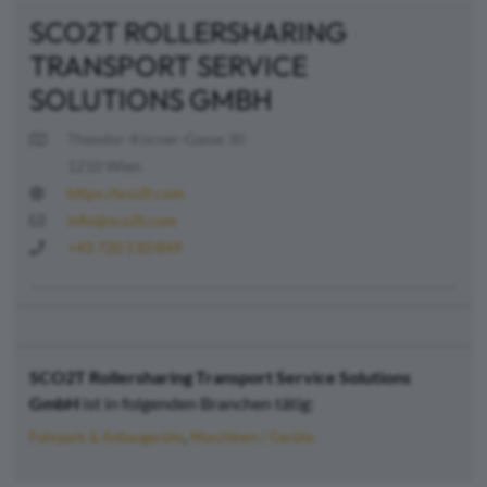
SCO2T ROLLERSHARING
TRANSPORT SERVICE
SOLUTIONS GMBH
Theodor-Körner-Gasse 30
1210 Wien
https://sco2t.com
info@sco2t.com
+43 720 510 849
SCO2T Rollersharing Transport Service Solutions
GmbH
ist in folgenden Branchen tätig:
Fuhrpark & Anbaugeräte
Maschinen / Geräte