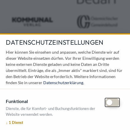
DATENSCHUTZEINSTELLUNGEN
KONTAKT
Hier können Sie einsehen und anpassen, welche Dienste wir auf
dieser Website einsetzen dürfen. Vor Ihrer Einwilligung werden
Österreichischer Kommunal-Verlag GmbH
keine externen Dienste geladen und keine Daten an Dritte
Löwelstraße 6 / 2. Stock
übermittelt. Einträge, die als „Immer aktiv" markiert sind, sind für
1010 Wien
den Betrieb der Website erforderlich.
Weitere Informationen
messe@kommunal.at
finden Sie in unserer
Datenschutzerklärung
.
Funktional
Dienste, die für Komfort- und Buchungsfunktionen der
Website verwendet werden.
ÖFFNUNGSZEITEN MESSE
↓
1
Dienst
1. Oktober 2026, 9-17 Uhr